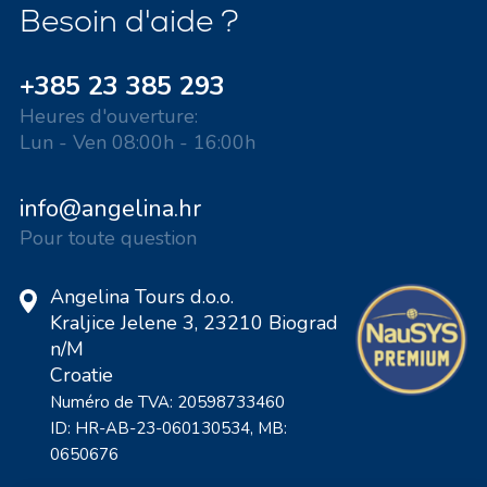
Besoin d'aide ?
+385 23 385 293
Heures d'ouverture:
Lun - Ven 08:00h - 16:00h
info@angelina.hr
Pour toute question
Angelina Tours d.o.o.
Kraljice Jelene 3, 23210 Biograd
n/M
Croatie
Numéro de TVA: 20598733460
ID: HR-AB-23-060130534, MB:
0650676