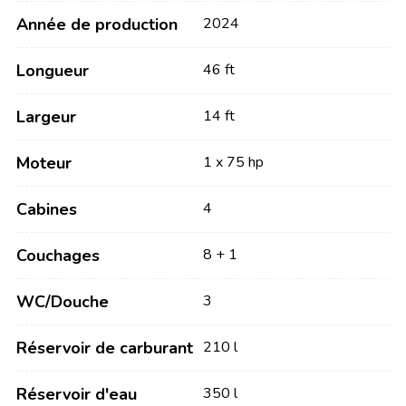
Année de production
2024
Longueur
46 ft
Largeur
14 ft
Moteur
1 x 75 hp
Cabines
4
Couchages
8 + 1
WC/Douche
3
Réservoir de carburant
210 l
Réservoir d'eau
350 l