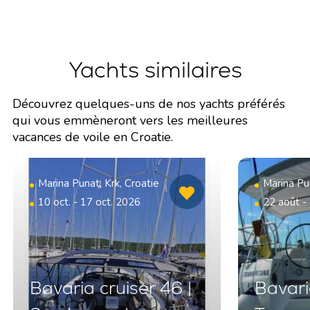
Yachts similaires
Découvrez quelques-uns de nos yachts préférés
qui vous emmèneront vers les meilleures
vacances de voile en Croatie.
Marina Punat, Krk, Croatie
Marina Pun
10 oct. - 17 oct. 2026
22 août -
Bavaria cruiser 46 |
Bavaria