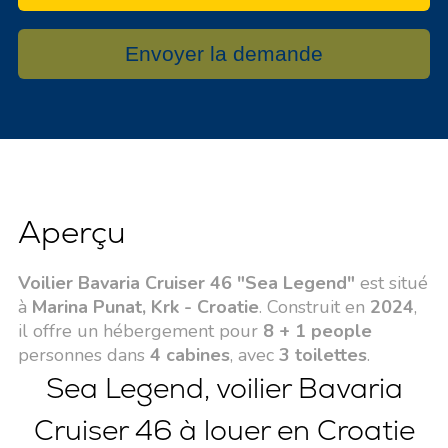
Envoyer la demande
Aperçu
Voilier Bavaria Cruiser 46 "Sea Legend"
est situé
à
Marina Punat, Krk - Croatie
. Construit en
2024
,
il offre un hébergement pour
8 + 1 people
personnes dans
4 cabines
, avec
3 toilettes
.
Sea Legend, voilier Bavaria
Cruiser 46 à louer en Croatie