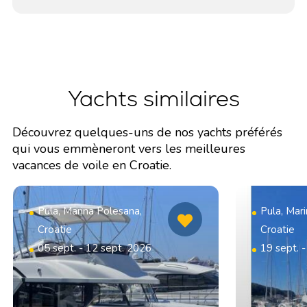
Yachts similaires
Découvrez quelques-uns de nos yachts préférés
qui vous emmèneront vers les meilleures
vacances de voile en Croatie.
Pula, Marina Polesana,
Pula, Mar
Croatie
Croatie
05 sept. - 12 sept. 2026
19 sept. 