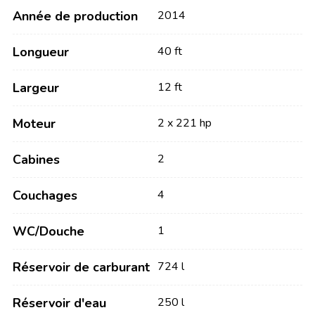
Année de production
2014
Longueur
40 ft
Largeur
12 ft
Moteur
2 x 221 hp
Cabines
2
Couchages
4
WC/Douche
1
Réservoir de carburant
724 l
Réservoir d'eau
250 l