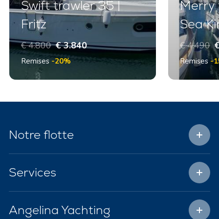
Swift trawler 35 |
Merry 
Fritz
Sea Ki
€ 4.800
€ 3.840
€ 4.490
€
Remises
-20%
Remises
-
Notre flotte
Services
Angelina Yachting