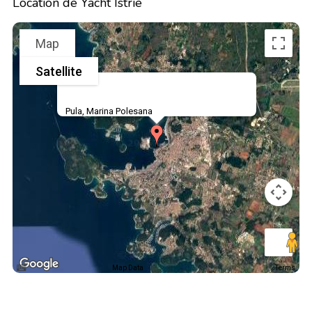
Location de Yacht Istrie
Map
Satellite
Pula, Marina Polesana
Map Data
Terms