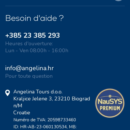
Besoin d'aide ?
+385 23 385 293
Heures d'ouverture:
Lun - Ven 08:00h - 16:00h
info@angelina.hr
Pour toute question
Angelina Tours d.o.o.
Kraljice Jelene 3, 23210 Biograd
n/M
Croatie
Numéro de TVA: 20598733460
ID: HR-AB-23-060130534, MB: