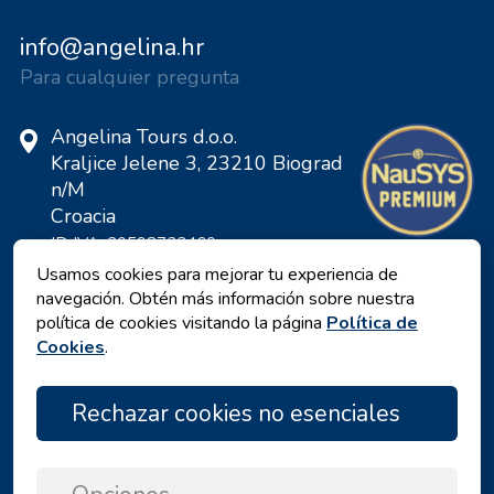
info@angelina.hr
Para cualquier pregunta
Angelina Tours d.o.o.
Kraljice Jelene 3, 23210 Biograd
n/M
Croacia
ID IVA: 20598733460
ID: HR-AB-23-060130534, MB:
Usamos cookies para mejorar tu experiencia de
0650676
navegación. Obtén más información sobre nuestra
política de cookies visitando la página
Política de
Cookies
.
Rechazar cookies no esenciales