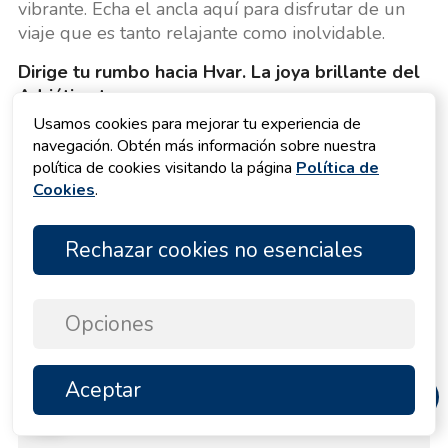
vibrante. Echa el ancla aquí para disfrutar de un
viaje que es tanto relajante como inolvidable.
Dirige tu rumbo hacia Hvar. La joya brillante del
Adriático te espera.
Usamos cookies para mejorar tu experiencia de
navegación. Obtén más información sobre nuestra
política de cookies visitando la página
Política de
Cookies
.
Ofertas de alquiler
Rechazar cookies no esenciales
Veleros
278 yates
Catamaranes
92 yates
Opciones
Yates a motor
16 yates
Barcos a Motor
11 yates
Aceptar
ARRIBA
Catamaranes a Motor
3 yates