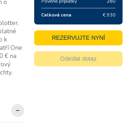
m o
Povinné příplatky
280
Celková cena
€ 930
lotter,
platné
REZERVUJTE NYNÍ
p k
atří One
0 € na
Odeslat dotaz
rový
chty.