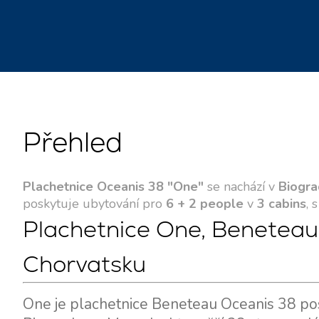
Přehled
Plachetnice Oceanis 38 "One"
se nachází v
Biogra
poskytuje ubytování pro
6 + 2 people
v
3 cabins
, 
Plachetnice One, Beneteau
Chorvatsku
One je plachetnice Beneteau Oceanis 38 pos