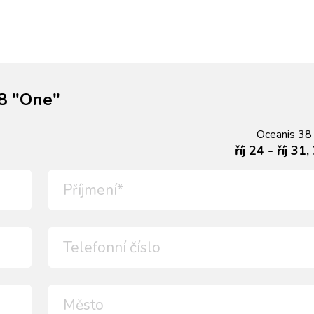
38 "One"
Oceanis 38
říj 24 - říj 31