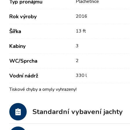
Typ pronájmu
Plachetnice
Rok výroby
2016
Šířka
13 ft
Kabiny
3
WC/Sprcha
2
Kontakt
Naše Flotila
Vodní nádrž
330 l
Tiskové chyby a omyly vyhrazeny!
Novinky / Blog
Plachetnice
O nás
Motorové lodě
Partneři
Standardní vybavení jachty
Katamarány
Často kladené otázky
Motorové katamarány