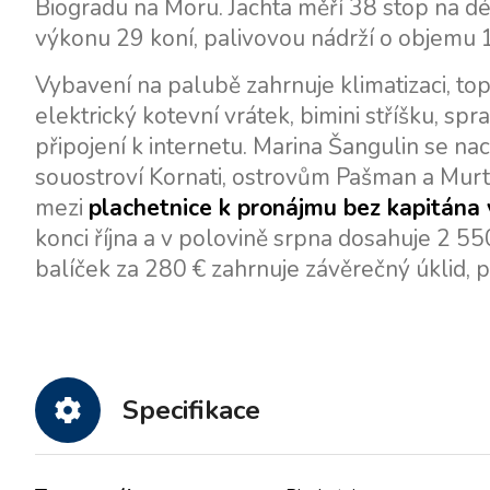
Biogradu na Moru. Jachta měří 38 stop na dél
výkonu 29 koní, palivovou nádrží o objemu 1
Vybavení na palubě zahrnuje klimatizaci, to
elektrický kotevní vrátek, bimini stříšku, s
připojení k internetu. Marina Šangulin se na
souostroví Kornati, ostrovům Pašman a Murte
mezi
plachetnice k pronájmu bez kapitána
konci října a v polovině srpna dosahuje 2 55
balíček za 280 € zahrnuje závěrečný úklid, pl
Specifikace