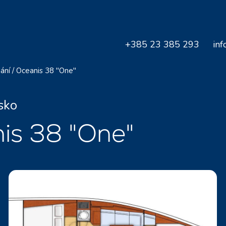
+385 23 385 293
inf
ání
/
Oceanis 38 "One"
sko
is 38 "One"