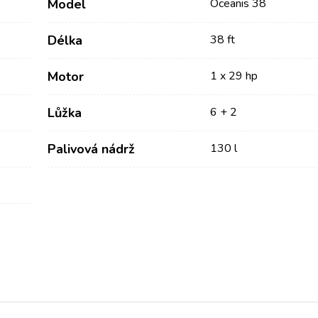
Model
Oceanis 38
Délka
38 ft
Motor
1 x 29 hp
Lůžka
6 + 2
Palivová nádrž
130 l
Služby
Destinace
Pronájem jachty bez
Zadar Plavební Oblast
posádky
Biograd na Moru
Pronájem jachty s
Šibenik Plachetní Region
kapitánem
Vodice
Rogoznica
Luxusní pronájem jachet s