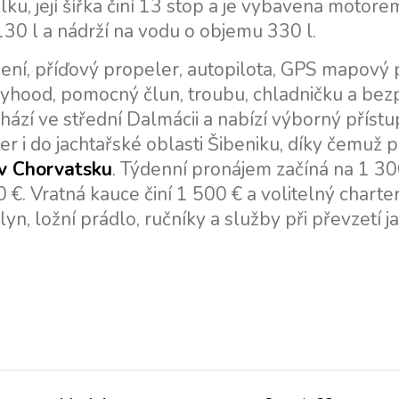
ku, její šířka činí 13 stop a je vybavena motore
30 l a nádrží na vodu o objemu 330 l.
pení, příďový propeler, autopilota, GPS mapový p
prayhood, pomocný člun, troubu, chladničku a bez
chází ve střední Dalmácii a nabízí výborný přístu
r i do jachtařské oblasti Šibeniku, díky čemuž p
 v Chorvatsku
. Týdenní pronájem začíná na 1 30
0 €. Vratná kauce činí 1 500 € a volitelný charte
yn, ložní prádlo, ručníky a služby při převzetí ja