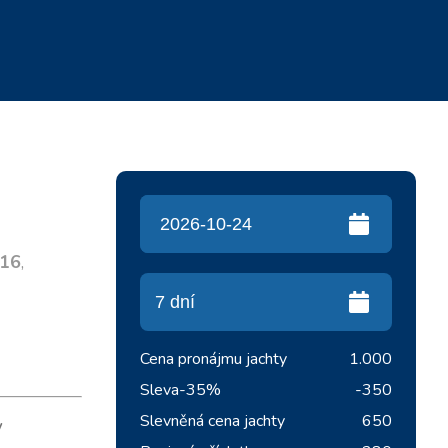
16
,
Cena pronájmu jachty
1.000
Sleva
-35%
-350
Slevněná cena jachty
650
v