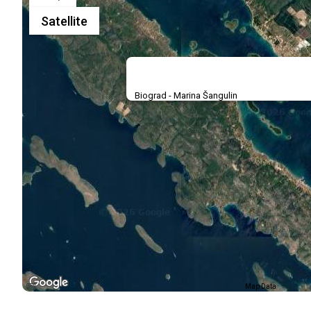
Satellite
Biograd - Marina Šangulin
Map Data