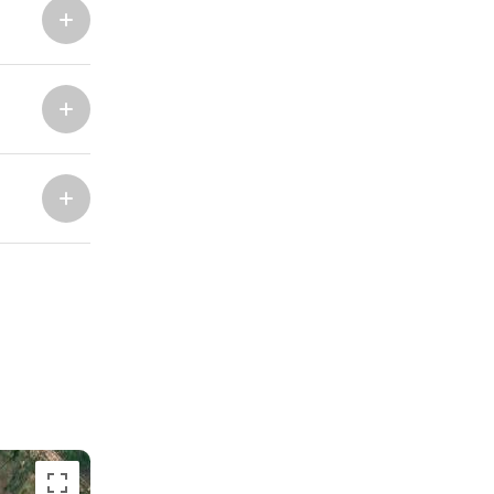
Marina Trogir - ACI
Severní základny
Marina Trogir - SCT
ACI Marina Split
Pula, ACI Marina Pomer
ACI Marina Dubrovník,
Pula, Marina Polesana
Komolac
Marina Punat, Krk
Marina Lošinj, Mali Lošinj