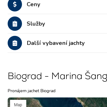
Ceny
Motorové jachty
Služby
Další vybavení jachty
Biograd - Marina Šang
Pronájem jachet Biograd
Map