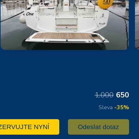
1.000
650
Sleva
-35%
ZERVUJTE NYNÍ
Odeslat dotaz