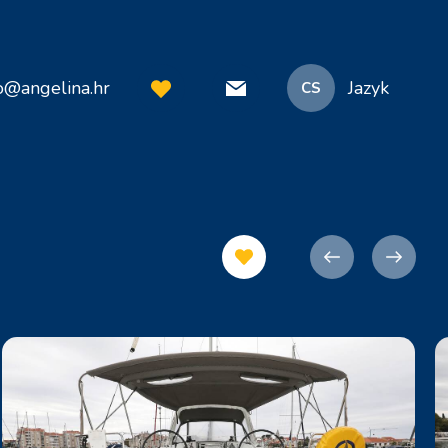
o@angelina.hr
Jazyk
CS