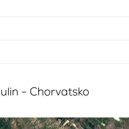
posádkou
Plavební oblast Split
Trogir
Flotilový pronájem jachet
Plavební oblast Dubrovník
Valovie - Dálkový asistent
plavby
Istrijská plavební oblast
Katamarány Bali k
Plavební oblast Kvarner
pronájmu
ulin - Chorvatsko