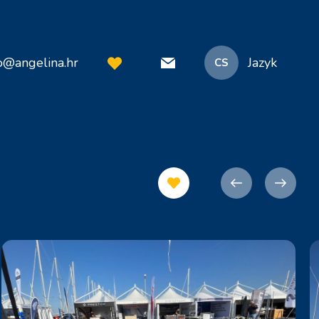
o@angelina.hr
Jazyk
CS