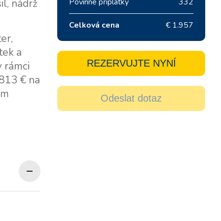
il, nádrž
Povinné příplatky
332
Celková cena
€ 1.957
er,
tek a
REZERVUJTE NYNÍ
v rámci
 813 € na
em
Odeslat dotaz