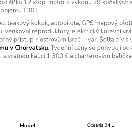
ízí šířku 12 stop, motor o výkonu 29 koňských s
 objemu 130 l.
d, teakový kokpit, autopilota, GPS mapový plott
tu, venkovní reproduktory, elektrický kotevní vrá
orný přístup k ostrovům Brač, Hvar, Šolta a Vis 
ájmu v Chorvatsku
. Týdenní ceny se pohybují od
ně, s vratnou kaucí 1 300 € a charterovým balíčk
Model
Oceanis 34.1