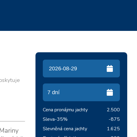
poskytuje
Cena pronájmu jachty
2.500
Sleva
-35%
-875
Slevněná cena jachty
1.625
 Mariny