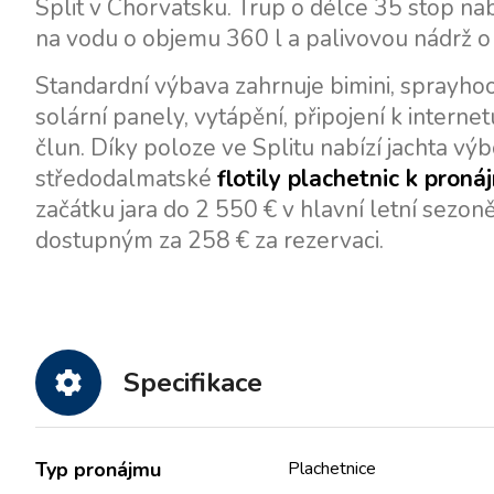
Split v Chorvatsku. Trup o délce 35 stop nab
na vodu o objemu 360 l a palivovou nádrž o
Standardní výbava zahrnuje bimini, sprayhoo
solární panely, vytápění, připojení k interne
člun. Díky poloze ve Splitu nabízí jachta výb
středodalmatské
flotily plachetnic k pron
začátku jara do 2 550 € v hlavní letní sezo
dostupným za 258 € za rezervaci.
Specifikace
Typ pronájmu
Plachetnice