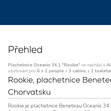
Přehled
Plachetnice Oceanis 34.1 "Rookie"
se nachází v
AC
ubytování pro
6 + 2 people
v
3 cabins
, s
1 toaleta
Rookie, plachetnice Benete
Chorvatsku
Rookie je plachetnice Beneteau Oceanis 34.