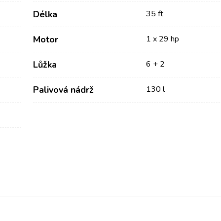
Délka
35 ft
Motor
1 x 29 hp
Lůžka
6 + 2
Palivová nádrž
130 l
Služby
Destinace
Pronájem jachty bez
Zadar Plavební Oblast
posádky
Biograd na Moru
Pronájem jachty s
Šibenik Plachetní Region
kapitánem
Vodice
Rogoznica
Luxusní pronájem jachet s