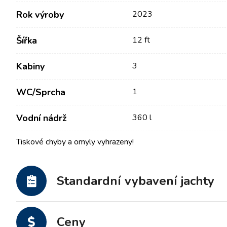
Rok výroby
2023
Šířka
12 ft
Kabiny
3
WC/Sprcha
1
Vodní nádrž
360 l
Kontakt
Naše Flotila
Tiskové chyby a omyly vyhrazeny!
Novinky / Blog
Plachetnice
Standardní vybavení jachty
O nás
Motorové lodě
Partneři
Katamarány
Často kladené otázky
Motorové katamarány
Ceny