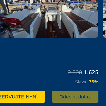
2.500
1.625
Sleva
-35%
ZERVUJTE NYNÍ
Odeslat dotaz