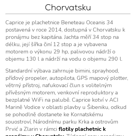
Chorvatsku
Caprice je plachetnice Beneteau Oceanis 34
postavená v roce 2014, dostupná v Chorvatsku k
pronájmu bez kapitána. Jachta měří 34 stop na
délku, její šířka činí 12 stop a je vybavena
motorem o výkonu 29 hp, palivovou nádrží o
objemu 130 l a nádrží na vodu o objemu 290 l.
Standardní výbava zahrnuje bimini, sprayhood,
příďový propeler, autopilota, GPS mapový plotter,
větrný přístroj, nafukovací člun s volitelným
přívěsným motorem, venkovní reproduktory a
bezplatné WiFi na palubě. Caprice kotví v ACI
Marině Vodice v oblasti plavby u Šibeniku, odkud
se pohodlně dostanete ke Kornatskému
souostroví, Národnímu parku Krka a ostrovům
Prvić a Zlarin v rámci
flotily plachetnic k