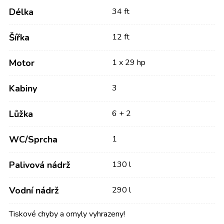
Délka
34 ft
Šířka
12 ft
Motor
1 x 29 hp
Kabiny
3
Lůžka
6 + 2
WC/Sprcha
1
Palivová nádrž
130 l
Vodní nádrž
290 l
Tiskové chyby a omyly vyhrazeny!