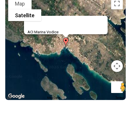
Map
Satellite
ACI Marina Vodice
Map Data
Terms