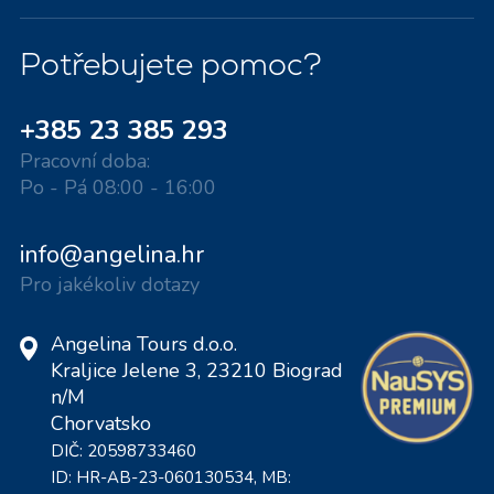
Potřebujete pomoc?
+385 23 385 293
Pracovní doba:
Po - Pá 08:00 - 16:00
info@angelina.hr
Pro jakékoliv dotazy
Angelina Tours d.o.o.
Kraljice Jelene 3, 23210 Biograd
n/M
Chorvatsko
DIČ: 20598733460
ID: HR-AB-23-060130534, MB: