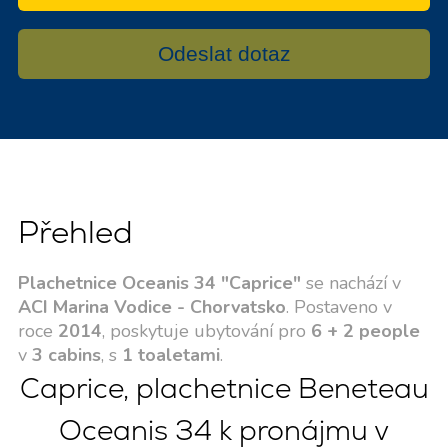
Odeslat dotaz
Přehled
Plachetnice Oceanis 34 "Caprice"
se nachází v
ACI Marina Vodice - Chorvatsko
. Postaveno v
roce
2014
, poskytuje ubytování pro
6 + 2 people
v
3 cabins
, s
1 toaletami
.
Caprice, plachetnice Beneteau
Oceanis 34 k pronájmu v