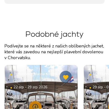
Podobné jachty
Podívejte se na některé z našich oblíbených jachet,
které vás zavedou na nejlepší plavební dovolenou
v Chorvatsku.
Primošten - Marina Kremik,
ACI Marin
Chorvatsko
Chorvats
22 srp - 29 srp 2026
29 srp - 