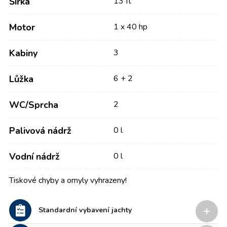
Šířka
13 ft
Motor
1 x 40 hp
Kabiny
3
Lůžka
6 + 2
WC/Sprcha
2
Palivová nádrž
0 l
Vodní nádrž
0 l
Tiskové chyby a omyly vyhrazeny!
Standardní vybavení jachty