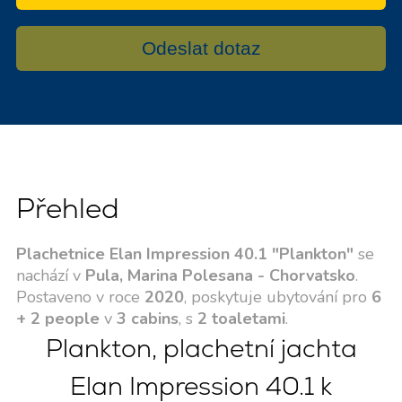
Odeslat dotaz
Přehled
Plachetnice Elan Impression 40.1 "Plankton"
se
nachází v
Pula, Marina Polesana - Chorvatsko
.
Postaveno v roce
2020
, poskytuje ubytování pro
6
+ 2 people
v
3 cabins
, s
2 toaletami
.
Plankton, plachetní jachta
Elan Impression 40.1 k