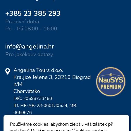
+385 23 385 293
Pracovní doba:
Po - Pá 08:00 - 16:00
info@angelina.hr
Pro jakékoliv dotazy
Angelina Tours d.o.o.
Kraljice Jelene 3, 23210 Biograd
n/M
Chorvatsko
DIČ: 20598733460
ID: HR-AB-23-060130534, MB:
0650676
Používáme cookies, abychom zlepšili váš zážitek při
prohlížení. Další informace o naší politice cookies