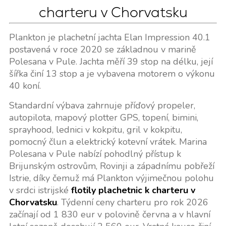
charteru v Chorvatsku
Plankton je plachetní jachta Elan Impression 40.1
postavená v roce 2020 se základnou v marině
Polesana v Pule. Jachta měří 39 stop na délku, její
šířka činí 13 stop a je vybavena motorem o výkonu
40 koní.
Standardní výbava zahrnuje příďový propeler,
autopilota, mapový plotter GPS, topení, bimini,
sprayhood, lednici v kokpitu, gril v kokpitu,
pomocný člun a elektrický kotevní vrátek. Marina
Polesana v Pule nabízí pohodlný přístup k
Brijunským ostrovům, Rovinji a západnímu pobřeží
Istrie, díky čemuž má Plankton výjimečnou polohu
v srdci istrijské
flotily plachetnic k charteru v
Chorvatsku
. Týdenní ceny charteru pro rok 2026
začínají od 1 830 eur v polovině června a v hlavní