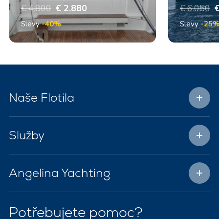
€ 4.800
€ 2.880
€ 6.050
€
Slevy
-40%
Slevy
-25
Naše Flotila
Služby
Angelina Yachting
Potřebujete pomoc?