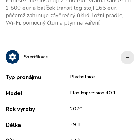
letní sezoně dosahují 2 560 eur. Vratná kauce činí
1 800 eur a balíček transit log stojí 265 eur,
přičemž zahrnuje závěrečný úklid, ložní prádlo,
Wi-Fi, pomocný člun a plyn na vaření.
Specifikace
Typ pronájmu
Plachetnice
Model
Elan Impression 40.1
Rok výroby
2020
Délka
39 ft