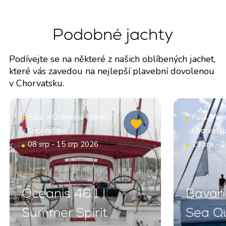
Podobné jachty
Podívejte se na některé z našich oblíbených jachet,
které vás zavedou na nejlepší plavební dovolenou
v Chorvatsku.
Pula, ACI Marina Pomer,
Pula, Mar
Chorvatsko
Chorvats
08 srp - 15 srp 2026
29 srp - 
Oceanis 46.1 |
Bavari
Summer Spirit
Sea Q