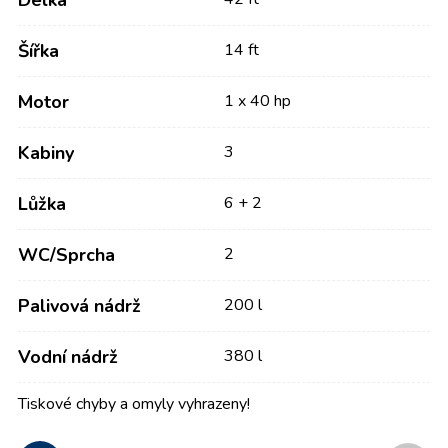
Délka
Šířka
14 ft
Motor
1 x 40 hp
Kabiny
3
Lůžka
6 + 2
WC/Sprcha
2
Palivová nádrž
200 l
Vodní nádrž
380 l
Tiskové chyby a omyly vyhrazeny!