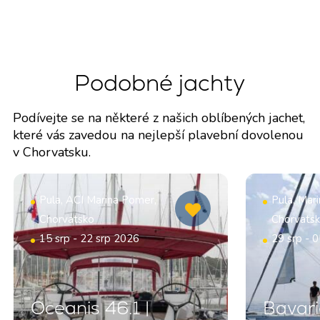
Podobné jachty
Podívejte se na některé z našich oblíbených jachet,
které vás zavedou na nejlepší plavební dovolenou
v Chorvatsku.
Pula, ACI Marina Pomer,
Pula, Mar
Chorvatsko
Chorvats
15 srp - 22 srp 2026
29 srp - 
Oceanis 46.1 |
Bavari