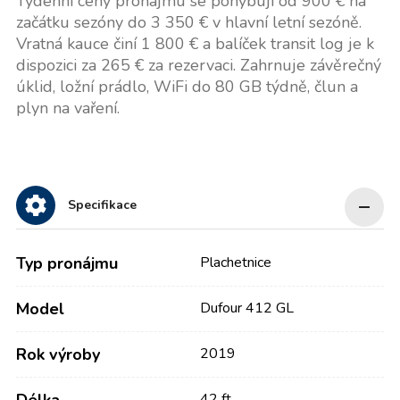
Týdenní ceny pronájmu se pohybují od 900 € na
začátku sezóny do 3 350 € v hlavní letní sezóně.
Vratná kauce činí 1 800 € a balíček transit log je k
dispozici za 265 € za rezervaci. Zahrnuje závěrečný
úklid, ložní prádlo, WiFi do 80 GB týdně, člun a
plyn na vaření.
Specifikace
Typ pronájmu
Plachetnice
Model
Dufour 412 GL
Rok výroby
2019
42 ft