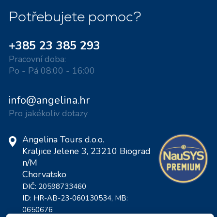
Potřebujete pomoc?
+385 23 385 293
Pracovní doba:
Po - Pá 08:00 - 16:00
info@angelina.hr
Pro jakékoliv dotazy
Angelina Tours d.o.o.
Kraljice Jelene 3, 23210 Biograd
n/M
Chorvatsko
DIČ: 20598733460
ID: HR-AB-23-060130534, MB:
0650676