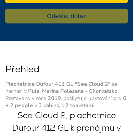
Odeslat dotaz
Přehled
Plachetnice Dufour 412 GL "Sea Cloud 2"
se
nachází v
Pula, Marina Polesana - Chorvatsko
.
Postaveno v roce
2019
, poskytuje ubytování pro
6
+ 2 people
v
3 cabins
, s
2 toaletami
.
Sea Cloud 2, plachetnice
Dufour 412 GL k pronájmu v