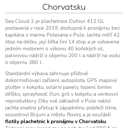
Chorvatsku
Sea Cloud 2 je plachetnice Dufour 412 GL
postavená v roce 2019, dostupná k pronájmu bez
kapitána z mariny Polesana v Pule. Jachta měří 42
stop na délku, její šířka činí 14 stop a je vybavena
jedním motorem o výkonu 40 koňských sil,
palivovou nádrží o objemu 200 l a nádrží na vodu
o objemu 380 l.
Standardní výbava zahrnuje příďové
dokormidlovací zařízení, autopilota, GPS mapový
plotter v kokpitu, solární panely, topení, bimini
stříšku, sprayhood, člun, gril v kokpitu a venkovní
reproduktory. Díky své základně v Pule nabízí
jachta snadný přístup k západnímu pobřeží Istrie,
souostroví Brijuni a městu Rovinj a je součástí
flotily plachetnic k pronájmu v Chorvatsku
.