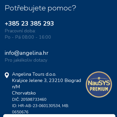
Potřebujete pomoc?
+385 23 385 293
Pracovní doba:
Po - Pá 08:00 - 16:00
info@angelina.hr
Pro jakékoliv dotazy
Angelina Tours d.o.o.
Kraljice Jelene 3, 23210 Biograd
n/M
Chorvatsko
DIČ: 20598733460
ID: HR-AB-23-060130534, MB:
0650676