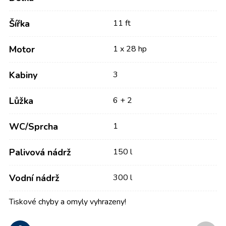
Šířka
11 ft
Motor
1 x 28 hp
Kabiny
3
Lůžka
6 + 2
WC/Sprcha
1
Palivová nádrž
150 l
Vodní nádrž
300 l
Tiskové chyby a omyly vyhrazeny!