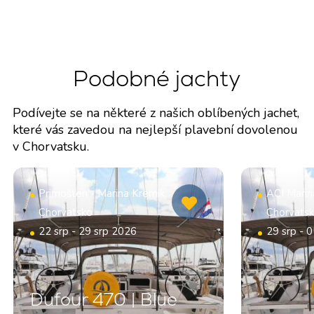
Podobné jachty
Podívejte se na některé z našich oblíbených jachet,
které vás zavedou na nejlepší plavební dovolenou
v Chorvatsku.
Primošten - Marina Kremik,
ACI Marin
Chorvatsko
Chorvats
22 srp - 29 srp 2026
29 srp - 
Dufour 470 | Blue