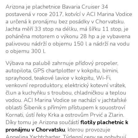
Arizona je plachetnice Bavaria Cruiser 34
postavená v roce 2017, kotvící v ACI Marina Vodice
a určená k pronájmu bez posádky v Chorvatsku.
Jachta měří 33 stop na délku, má šířku 11 stop, je
poháněna motorem o výkonu 28 hp a je vybavena
palivovou nádrží o objemu 150 l a nádrží na vodu
o objemu 300 l.
Výbava na palubě zahrnuje příďový propeler,
autopilota, GPS chartplotter v kokpitu, bimini,
sprayhood, teakové lavice v kokpitu, Wi-Fi,
venkovní reproduktory, elektrický kotevní vrátek,
člun a kuchyňku s troubou, chladničkou a teplou
vodou. ACI Marina Vodice se nachází v jachtařské
oblasti Šibenik s přímým přístupem k souostroví
Kornati, ústí řeky Krka a ostrovům Prvić a Zlarin.
Díky tomu je Arizona součástí
flotily plachetnic k
pronájmu v Chorvatsku
, kterou provozuje
Angelina Yachtcharter. Týdenní ceny se pohybují