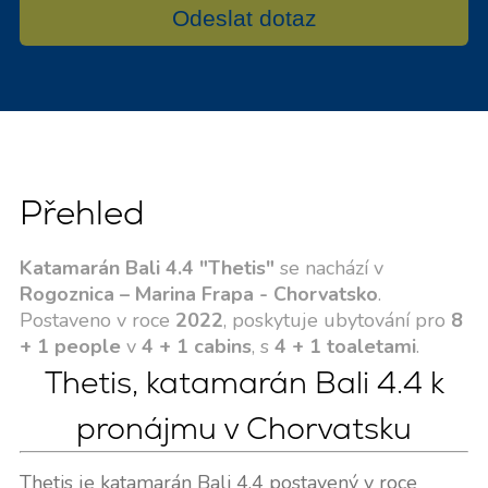
Odeslat dotaz
Přehled
Katamarán Bali 4.4 "Thetis"
se nachází v
Rogoznica – Marina Frapa - Chorvatsko
.
Postaveno v roce
2022
, poskytuje ubytování pro
8
+ 1 people
v
4 + 1 cabins
, s
4 + 1 toaletami
.
Thetis, katamarán Bali 4.4 k
pronájmu v Chorvatsku
Thetis je katamarán Bali 4.4 postavený v roce