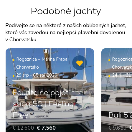
Podobné jachty
Podívejte se na některé z našich oblíbených jachet,
které vás zavedou na nejlepší plavební dovolenou
v Chorvatsku.
Rogoznica – Marina Frapa,
Rogoznica
Chorvatsko
Chorvats
29 srp - 05 zář 2026
24 říj - 31
Fountaine pajot
saba 50 | Feeling
Free
Bali 5
€ 12.600
€ 7.560
€ 9.650
€