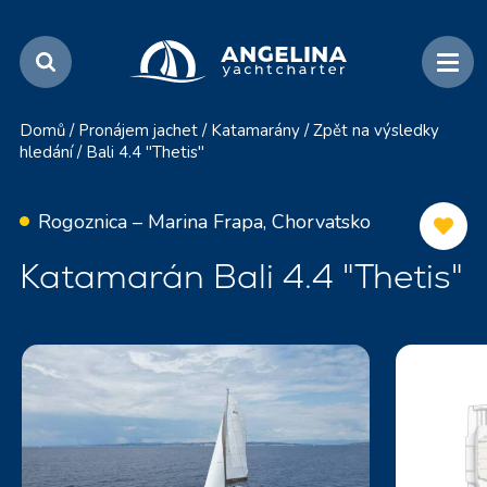
Domů
/
Pronájem jachet
/
Katamarány
/
Zpět na výsledky
hledání
/
Bali 4.4 "Thetis"
Rogoznica – Marina Frapa, Chorvatsko
Katamarán Bali 4.4 "Thetis"