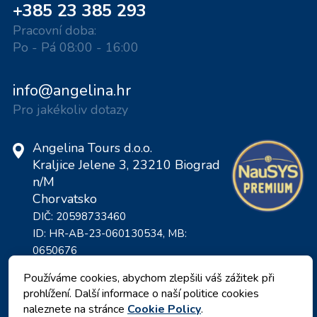
+385 23 385 293
Pracovní doba:
Po - Pá 08:00 - 16:00
info@angelina.hr
Pro jakékoliv dotazy
Angelina Tours d.o.o.
Kraljice Jelene 3, 23210 Biograd
n/M
Chorvatsko
DIČ: 20598733460
ID: HR-AB-23-060130534, MB:
0650676
Používáme cookies, abychom zlepšili váš zážitek při
prohlížení. Další informace o naší politice cookies
naleznete na stránce
Cookie Policy
.