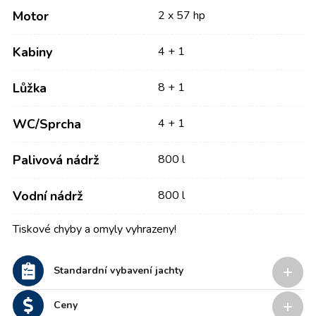
Motor
2 x 57 hp
Kabiny
4 + 1
Lůžka
8 + 1
WC/Sprcha
4 + 1
Palivová nádrž
800 l
Vodní nádrž
800 l
Tiskové chyby a omyly vyhrazeny!
Standardní vybavení jachty
Ceny