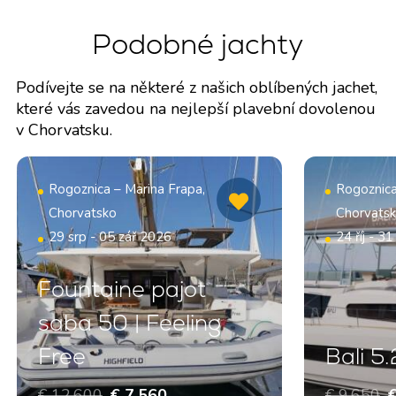
Podobné jachty
Podívejte se na některé z našich oblíbených jachet,
které vás zavedou na nejlepší plavební dovolenou
v Chorvatsku.
Rogoznica – Marina Frapa,
Rogoznica
Chorvatsko
Chorvats
29 srp - 05 zář 2026
24 říj - 31
Fountaine pajot
saba 50 | Feeling
Free
Bali 5
€ 12.600
€ 7.560
€ 9.650
€