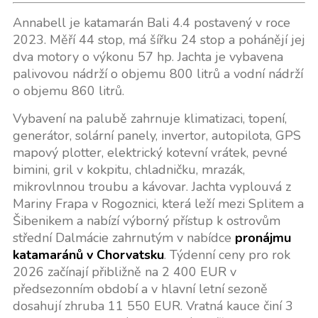
Annabell je katamarán Bali 4.4 postavený v roce
2023. Měří 44 stop, má šířku 24 stop a pohánějí jej
dva motory o výkonu 57 hp. Jachta je vybavena
palivovou nádrží o objemu 800 litrů a vodní nádrží
o objemu 860 litrů.
Vybavení na palubě zahrnuje klimatizaci, topení,
generátor, solární panely, invertor, autopilota, GPS
mapový plotter, elektrický kotevní vrátek, pevné
bimini, gril v kokpitu, chladničku, mrazák,
mikrovlnnou troubu a kávovar. Jachta vyplouvá z
Mariny Frapa v Rogoznici, která leží mezi Splitem a
Šibenikem a nabízí výborný přístup k ostrovům
střední Dalmácie zahrnutým v nabídce
pronájmu
katamaránů v Chorvatsku
. Týdenní ceny pro rok
2026 začínají přibližně na 2 400 EUR v
předsezonním období a v hlavní letní sezoně
dosahují zhruba 11 550 EUR. Vratná kauce činí 3