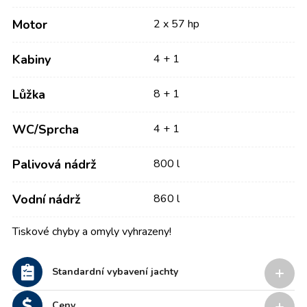
Motor
2 x 57 hp
Kabiny
4 + 1
Lůžka
8 + 1
WC/Sprcha
4 + 1
Palivová nádrž
800 l
Vodní nádrž
860 l
Tiskové chyby a omyly vyhrazeny!
Standardní vybavení jachty
Ceny