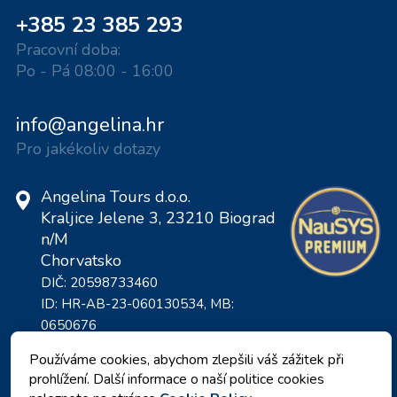
+385 23 385 293
Pracovní doba:
Po - Pá 08:00 - 16:00
info@angelina.hr
Pro jakékoliv dotazy
Angelina Tours d.o.o.
Kraljice Jelene 3, 23210 Biograd
n/M
Chorvatsko
DIČ: 20598733460
ID: HR-AB-23-060130534, MB:
0650676
Používáme cookies, abychom zlepšili váš zážitek při
prohlížení. Další informace o naší politice cookies