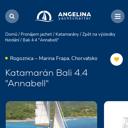
Domů
/
Pronájem jachet
/
Katamarány
/
Zpět na výsledky
hledání
/
Bali 4.4 "Annabell"
Rogoznica – Marina Frapa, Chorvatsko
Katamarán Bali 4.4
"Annabell"