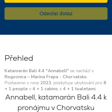
Odeslat dotaz
Přehled
Katamarán Bali 4.4 "Annabell"
se nachází v
Rogoznica – Marina Frapa - Chorvatsko
.
Postaveno v roce
2023
, poskytuje ubytování pro
8
+ 1 people
v
4 + 1 cabins
, s
4 + 1 toaletami
.
Annabell, katamarán Bali 4.4 k
pronájmu v Chorvatsku