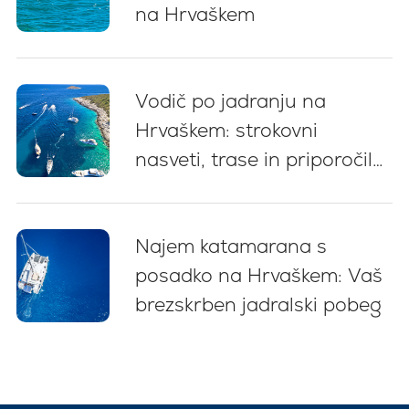
na Hrvaškem
Vodič po jadranju na
Hrvaškem: strokovni
nasveti, trase in priporočila
za začetnike (2026)
Najem katamarana s
posadko na Hrvaškem: Vaš
brezskrben jadralski pobeg