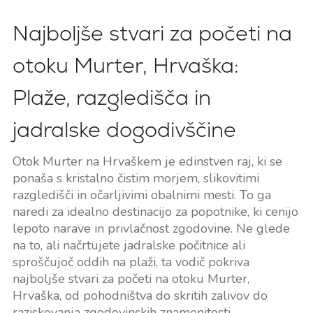
Najboljše stvari za početi na
otoku Murter, Hrvaška:
Plaže, razgledišča in
jadralske dogodivščine
Otok Murter na Hrvaškem je edinstven raj, ki se
ponaša s kristalno čistim morjem, slikovitimi
razgledišči in očarljivimi obalnimi mesti. To ga
naredi za idealno destinacijo za popotnike, ki cenijo
lepoto narave in privlačnost zgodovine. Ne glede
na to, ali načrtujete jadralske počitnice ali
sproščujoč oddih na plaži, ta vodič pokriva
najboljše stvari za početi na otoku Murter,
Hrvaška, od pohodništva do skritih zalivov do
raziskovanja zgodovinskih znamenitosti.