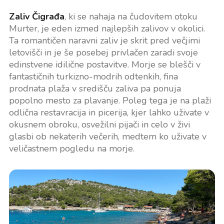
Zaliv Čigrađa
, ki se nahaja na čudovitem otoku
Murter, je eden izmed najlepših zalivov v okolici.
Ta romantičen naravni zaliv je skrit pred večjimi
letovišči in je še posebej privlačen zaradi svoje
edinstvene idilične postavitve. Morje se blešči v
fantastičnih turkizno-modrih odtenkih, fina
prodnata plaža v središču zaliva pa ponuja
popolno mesto za plavanje. Poleg tega je na plaži
odlična restavracija in picerija, kjer lahko uživate v
okusnem obroku, osvežilni pijači in celo v živi
glasbi ob nekaterih večerih, medtem ko uživate v
veličastnem pogledu na morje.