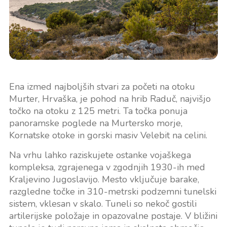
Ena izmed najboljših stvari za početi na otoku
Murter, Hrvaška, je pohod na hrib Raduč, najvišjo
točko na otoku z 125 metri. Ta točka ponuja
panoramske poglede na Murtersko morje,
Kornatske otoke in gorski masiv Velebit na celini.
Na vrhu lahko raziskujete ostanke vojaškega
kompleksa, zgrajenega v zgodnjih 1930-ih med
Kraljevino Jugoslavijo. Mesto vključuje barake,
razgledne točke in 310-metrski podzemni tunelski
sistem, vklesan v skalo. Tuneli so nekoč gostili
artilerijske položaje in opazovalne postaje. V bližini