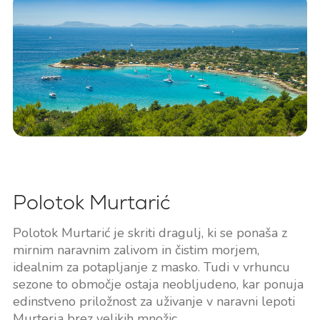
Polotok Murtarić
Polotok Murtarić je skriti dragulj, ki se ponaša z
mirnim naravnim zalivom in čistim morjem,
idealnim za potapljanje z masko. Tudi v vrhuncu
sezone to območje ostaja neobljudeno, kar ponuja
edinstveno priložnost za uživanje v naravni lepoti
Murterja brez velikih množic.