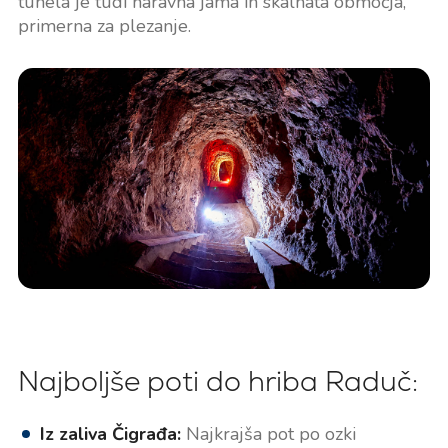
tunela je tudi naravna jama in skalnata območja,
primerna za plezanje.
Najboljše poti do hriba Raduč:
Iz zaliva Čigrađa:
Najkrajša pot po ozki