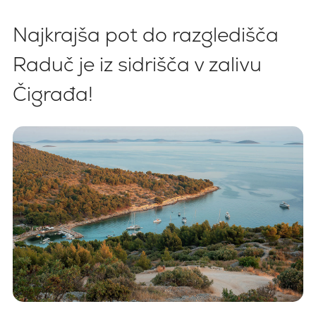
Najkrajša pot do razgledišča
Raduč je iz sidrišča v zalivu
Čigrađa!