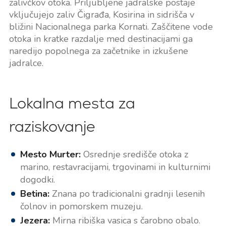
zalivčkov otoka. Priljubljene jadralske postaje
vključujejo zaliv Čigrađa, Kosirina in sidrišča v
bližini Nacionalnega parka Kornati. Zaščitene vode
otoka in kratke razdalje med destinacijami ga
naredijo popolnega za začetnike in izkušene
jadralce.
Lokalna mesta za
raziskovanje
Mesto Murter:
Osrednje središče otoka z
marino, restavracijami, trgovinami in kulturnimi
dogodki.
Betina:
Znana po tradicionalni gradnji lesenih
čolnov in pomorskem muzeju.
Jezera:
Mirna ribiška vasica s čarobno obalo.