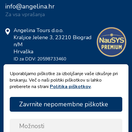
info@angelina.hr
Za vsa vprašanja
Angelina Tours d.o.o.
Kraljice Jelene 3, 23210 Biograd
n/M
Hrvaška
ID za DDV: 20598733460
ID: HR-AB-23-060130534, MB:
0650676
Uporabljamo piškotke za izboljšanje vaše izkušnje pri
brskanju. Več o naši politiki piškotkov si lahko
preberete na strani
Politika piškotkov
.
Zavrnite nepomembne piškotke
Možnosti