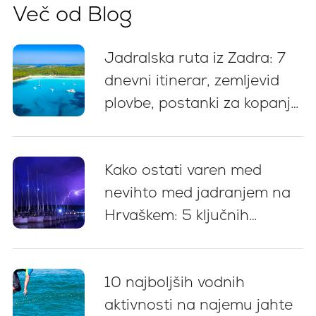
Več od Blog
Jadralska ruta iz Zadra: 7
dnevni itinerar, zemljevid
plovbe, postanki za kopanje
in nasveti za privez
Kako ostati varen med
nevihto med jadranjem na
Hrvaškem: 5 ključnih
priporočil
10 najboljših vodnih
aktivnosti na najemu jahte