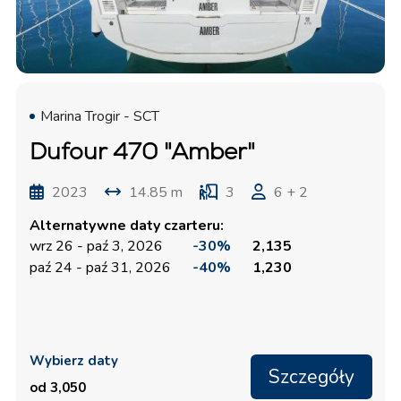
Marina Trogir - SCT
Dufour 470 "Amber"
2023
14.85 m
3
6 + 2
Alternatywne daty czarteru:
wrz 26 - paź 3, 2026
-30%
2,135
paź 24 - paź 31, 2026
-40%
1,230
Wybierz daty
Szczegóły
od 3,050