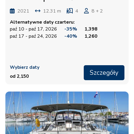
2021
12.31 m
4
8 + 2
Alternatywne daty czarteru:
paź 10 - paź 17, 2026
-35%
1,398
paź 17 - paź 24, 2026
-40%
1,260
Wybierz daty
Szczegóły
od 2,150