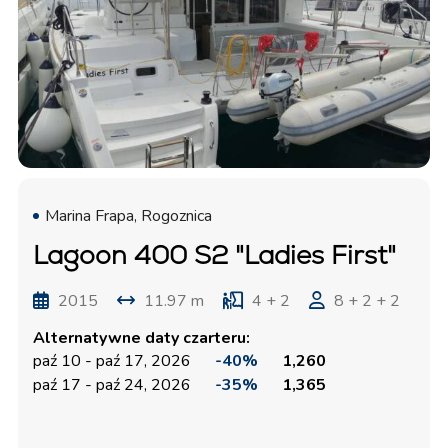
Marina Frapa, Rogoznica
Lagoon 400 S2 "Ladies First"
2015
11.97 m
4 + 2
8 + 2 + 2
Alternatywne daty czarteru:
paź 10 - paź 17, 2026
-40%
1,260
paź 17 - paź 24, 2026
-35%
1,365