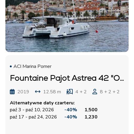
ACI Marina Pomer
Fountaine Pajot Astrea 42 "Ocean Runner"
2019
12.58 m
4 + 2
8 + 2 + 2
Alternatywne daty czarteru:
paź 3 - paź 10, 2026
-40%
1,500
paź 17 - paź 24, 2026
-40%
1,230