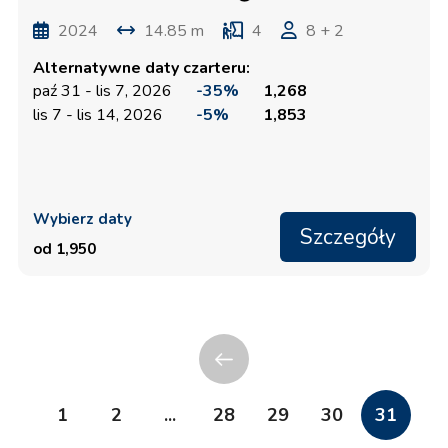
2024
14.85 m
4
8 + 2
Alternatywne daty czarteru:
paź 31 - lis 7, 2026
-35%
1,268
lis 7 - lis 14, 2026
-5%
1,853
Wybierz daty
Szczegóły
od 1,950
1
2
...
28
29
30
31