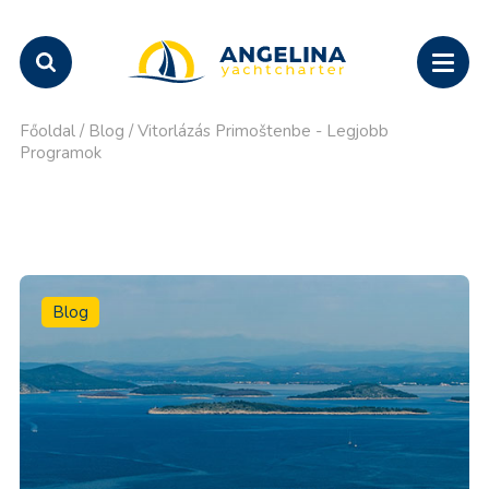
Főoldal
/
Blog
/
Vitorlázás Primoštenbe - Legjobb
Programok
Blog