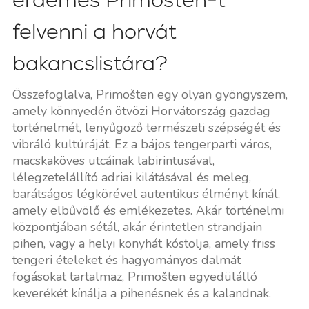
felvenni a horvát
bakancslistára?
Összefoglalva, Primošten egy olyan gyöngyszem,
amely könnyedén ötvözi Horvátország gazdag
történelmét, lenyűgöző természeti szépségét és
vibráló kultúráját. Ez a bájos tengerparti város,
macskaköves utcáinak labirintusával,
lélegzetelállító adriai kilátásával és meleg,
barátságos légkörével autentikus élményt kínál,
amely elbűvölő és emlékezetes. Akár történelmi
központjában sétál, akár érintetlen strandjain
pihen, vagy a helyi konyhát kóstolja, amely friss
tengeri ételeket és hagyományos dalmát
fogásokat tartalmaz, Primošten egyedülálló
keverékét kínálja a pihenésnek és a kalandnak.