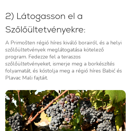
2) Látogasson el a
Szőlőültetvényekre:
A Primošten régió híres kiváló borairól, és a helyi
szőlőültetvények meglátogatása kötelező
program. Fedezze fel a teraszos
szőlőültetvényeket, ismerje meg a borkészítés
folyamatát, és kóstolja meg a régió híres Babić és
Plavac Mali fajtáit.