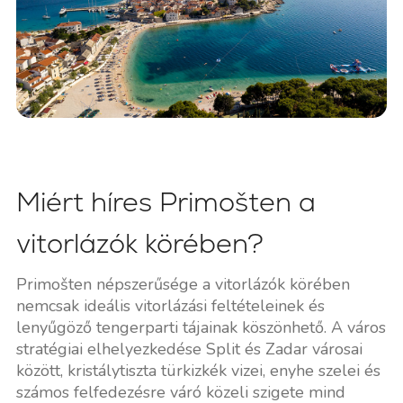
Miért híres Primošten a
vitorlázók körében?
Primošten népszerűsége a vitorlázók körében
nemcsak ideális vitorlázási feltételeinek és
lenyűgöző tengerparti tájainak köszönhető. A város
stratégiai elhelyezkedése Split és Zadar városai
között, kristálytiszta türkizkék vizei, enyhe szelei és
számos felfedezésre váró közeli szigete mind