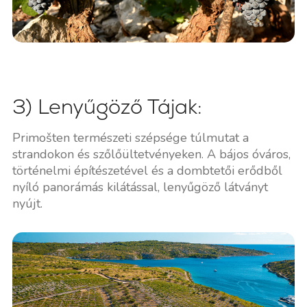
3) Lenyűgöző Tájak:
Primošten természeti szépsége túlmutat a
strandokon és szőlőültetvényeken. A bájos óváros,
történelmi építészetével és a dombtetői erődből
nyíló panorámás kilátással, lenyűgöző látványt
nyújt.