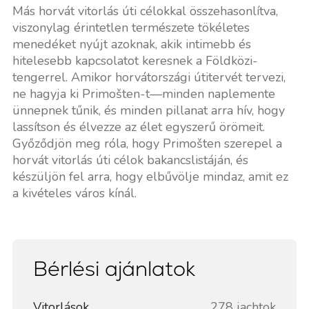
Más horvát vitorlás úti célokkal összehasonlítva,
viszonylag érintetlen természete tökéletes
menedéket nyújt azoknak, akik intimebb és
hitelesebb kapcsolatot keresnek a Földközi-
tengerrel. Amikor horvátországi útitervét tervezi,
ne hagyja ki Primošten-t—minden naplemente
ünnepnek tűnik, és minden pillanat arra hív, hogy
lassítson és élvezze az élet egyszerű örömeit.
Győződjön meg róla, hogy Primošten szerepel a
horvát vitorlás úti célok bakancslistáján, és
készüljön fel arra, hogy elbűvölje mindaz, amit ez
a kivételes város kínál.
Bérlési ajánlatok
Vitorlások
278 jachtok