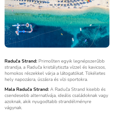
Raduča Strand:
Primošten egyik legnépszerűbb
strandja, a Raduča kristálytiszta vízzel és kavicsos,
homokos részekkel várja a látogatókat. Tökéletes
hely napozásra, úszásra és vízi sportokra.
Mala Raduča Strand:
A Raduča Strand kisebb és
csendesebb alternatívája, ideális családoknak vagy
azoknak, akik nyugodtabb strandélményre
vágynak.