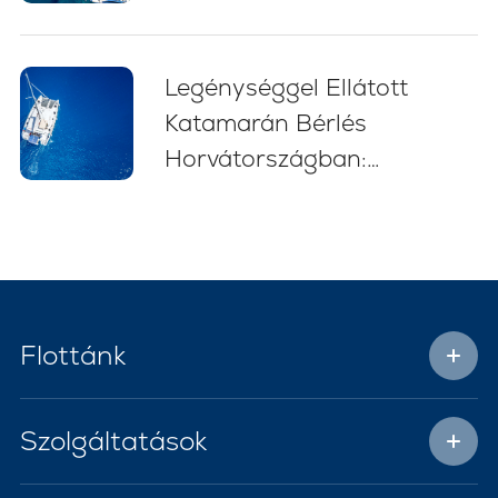
kezdőknek (2026)
Legénységgel Ellátott
Katamarán Bérlés
Horvátországban:
Stresszmentes Vitorlás
Kaland
Flottánk
Szolgáltatások