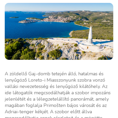
A zöldellő Gaj-domb tetején álló, hatalmas és
lenyűgöző Loreto-i Miasszonyunk szobra vonzó
vallási nevezetesség és lenyűgöző kilátóhely. Az
ide látogatók megcsodálhatják a szobor impozáns
jelenlétét és a lélegzetelállító panorámát, amely
magában foglalja Primošten bájos városát és az
Adriai-tenger kékjét. A szobor előtt állva
megcsodálhatja annak részleteit és a mögötte