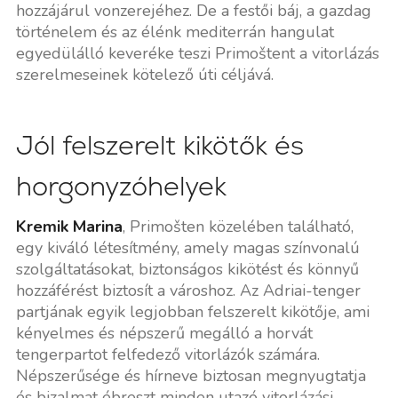
hozzájárul vonzerejéhez. De a festői báj, a gazdag
történelem és az élénk mediterrán hangulat
egyedülálló keveréke teszi Primoštent a vitorlázás
szerelmeseinek kötelező úti céljává.
Jól felszerelt kikötők és
horgonyzóhelyek
Kremik Marina
, Primošten közelében található,
egy kiváló létesítmény, amely magas színvonalú
szolgáltatásokat, biztonságos kikötést és könnyű
hozzáférést biztosít a városhoz. Az Adriai-tenger
partjának egyik legjobban felszerelt kikötője, ami
kényelmes és népszerű megálló a horvát
tengerpartot felfedező vitorlázók számára.
Népszerűsége és hírneve biztosan megnyugtatja
és bizalmat ébreszt minden utazó vitorlázási