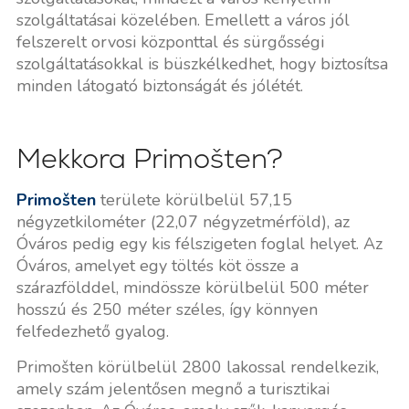
szolgáltatásai közelében. Emellett a város jól
felszerelt orvosi központtal és sürgősségi
szolgáltatásokkal is büszkélkedhet, hogy biztosítsa
minden látogató biztonságát és jólétét.
Mekkora Primošten?
Primošten
területe körülbelül 57,15
négyzetkilométer (22,07 négyzetmérföld), az
Óváros pedig egy kis félszigeten foglal helyet. Az
Óváros, amelyet egy töltés köt össze a
szárazfölddel, mindössze körülbelül 500 méter
hosszú és 250 méter széles, így könnyen
felfedezhető gyalog.
Primošten körülbelül 2800 lakossal rendelkezik,
amely szám jelentősen megnő a turisztikai