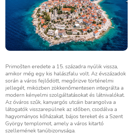
Primošten eredete a 15. századra nyúlik vissza,
amikor még egy kis halászfalu volt. Az évszázadok
során a város fejlődött, megőrizve történelmi
jellegét, miközben zökkenőmentesen integrálta a
modern kényelmi szolgáltatásokat és látnivalókat.
Az óváros szűk, kanyargós utcáin barangolva a
látogatók visszarepülnek az időben, csodálva a
hagyományos kőházakat, bájos tereket és a Szent
György templomot, amely a város kitartó
szellemének tanúbizonysága.