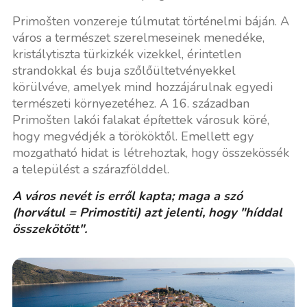
Primošten vonzereje túlmutat történelmi báján. A
város a természet szerelmeseinek menedéke,
kristálytiszta türkizkék vizekkel, érintetlen
strandokkal és buja szőlőültetvényekkel
körülvéve, amelyek mind hozzájárulnak egyedi
természeti környezetéhez. A 16. században
Primošten lakói falakat építettek városuk köré,
hogy megvédjék a törököktől. Emellett egy
mozgatható hidat is létrehoztak, hogy összekössék
a települést a szárazfölddel.
A város nevét is erről kapta; maga a szó
(horvátul = Primostiti) azt jelenti, hogy "híddal
összekötött".