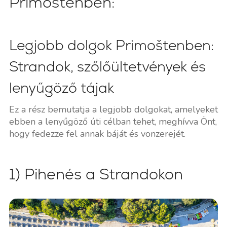
Primoštenben:
Legjobb dolgok Primoštenben:
Strandok, szőlőültetvények és
lenyűgöző tájak
Ez a rész bemutatja a legjobb dolgokat, amelyeket
ebben a lenyűgöző úti célban tehet, meghívva Önt,
hogy fedezze fel annak báját és vonzerejét.
1) Pihenés a Strandokon