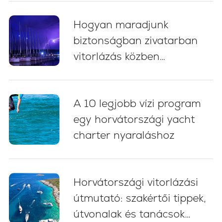
tanácsok
Hogyan maradjunk
biztonságban zivatarban
vitorlázás közben
Horvátországban: 5
alapvető bevált gyakorlat
A 10 legjobb vízi program
egy horvátországi yacht
charter nyaraláshoz
Horvátországi vitorlázási
útmutató: szakértői tippek,
útvonalak és tanácsok