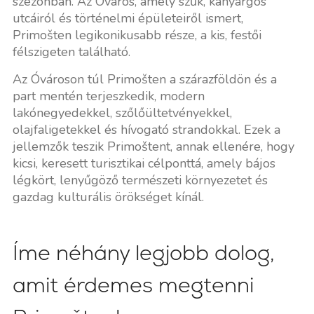
szezonban. Az Óváros, amely szűk, kanyargós
utcáiról és történelmi épületeiről ismert,
Primošten legikonikusabb része, a kis, festői
félszigeten található.
Az Óvároson túl Primošten a szárazföldön és a
part mentén terjeszkedik, modern
lakónegyedekkel, szőlőültetvényekkel,
olajfaligetekkel és hívogató strandokkal. Ezek a
jellemzők teszik Primoštent, annak ellenére, hogy
kicsi, keresett turisztikai célponttá, amely bájos
légkört, lenyűgöző természeti környezetet és
gazdag kulturális örökséget kínál.
Íme néhány legjobb dolog,
amit érdemes megtenni