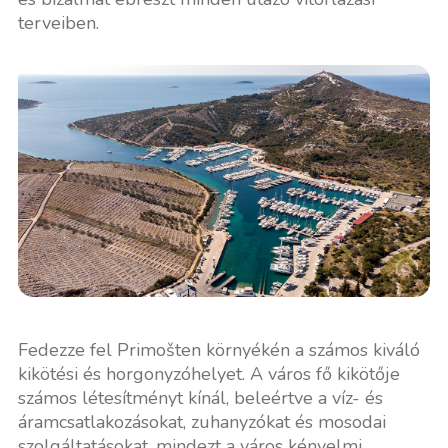
terveiben.
Fedezze fel Primošten környékén a számos kiváló
kikötési és horgonyzóhelyet. A város fő kikötője
számos létesítményt kínál, beleértve a víz- és
áramcsatlakozásokat, zuhanyzókat és mosodai
szolgáltatásokat, mindezt a város kényelmi