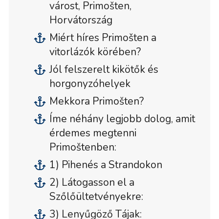
várost, Primošten,
Horvátország
Miért híres Primošten a
vitorlázók körében?
Jól felszerelt kikötők és
horgonyzóhelyek
Mekkora Primošten?
Íme néhány legjobb dolog, amit
érdemes megtenni
Primoštenben:
1) Pihenés a Strandokon
2) Látogasson el a
Szőlőültetvényekre:
3) Lenyűgöző Tájak: