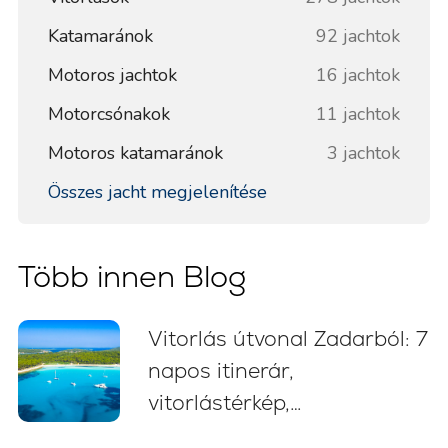
Katamaránok
92 jachtok
Motoros jachtok
16 jachtok
Motorcsónakok
11 jachtok
Motoros katamaránok
3 jachtok
Összes jacht megjelenítése
Több innen Blog
Vitorlás útvonal Zadarból: 7
napos itinerár,
vitorlástérkép,
fürdőmegállók és kikötési