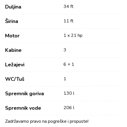
Duljina
34 ft
Širina
11 ft
Motor
1 x 21 hp
Kabine
3
Ležajevi
6 + 1
WC/Tuš
1
Spremnik goriva
130 l
Spremnik vode
206 l
Zadržavamo pravo na pogreške i propuste!