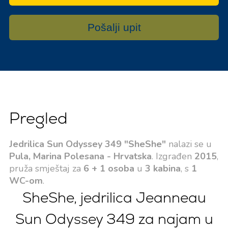
Pošalji upit
Pregled
Jedrilica Sun Odyssey 349 "SheShe"
nalazi se u
Pula, Marina Polesana - Hrvatska
. Izgrađen
2015
,
pruža smještaj za
6 + 1 osoba
u
3 kabina
, s
1
WC-om
.
SheShe, jedrilica Jeanneau
Sun Odyssey 349 za najam u