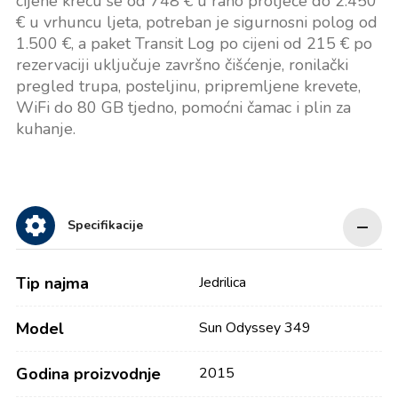
cijene kreću se od 748 € u rano proljeće do 2.450
€ u vrhuncu ljeta, potreban je sigurnosni polog od
1.500 €, a paket Transit Log po cijeni od 215 € po
rezervaciji uključuje završno čišćenje, ronilački
pregled trupa, posteljinu, pripremljene krevete,
WiFi do 80 GB tjedno, pomoćni čamac i plin za
kuhanje.
Specifikacije
Tip najma
Jedrilica
Model
Sun Odyssey 349
Godina proizvodnje
2015