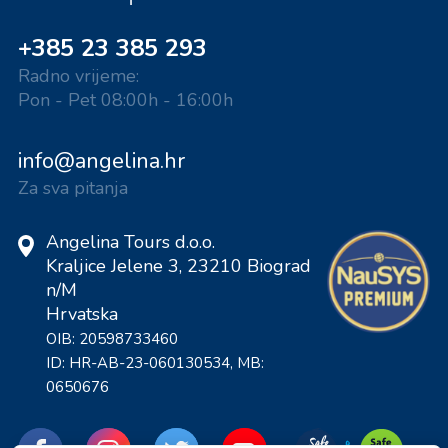
+385 23 385 293
Radno vrijeme:
Pon - Pet 08:00h - 16:00h
info@angelina.hr
Za sva pitanja
Angelina Tours d.o.o.
Kraljice Jelene 3, 23210 Biograd
n/M
Hrvatska
OIB: 20598733460
ID: HR-AB-23-060130534, MB:
0650676