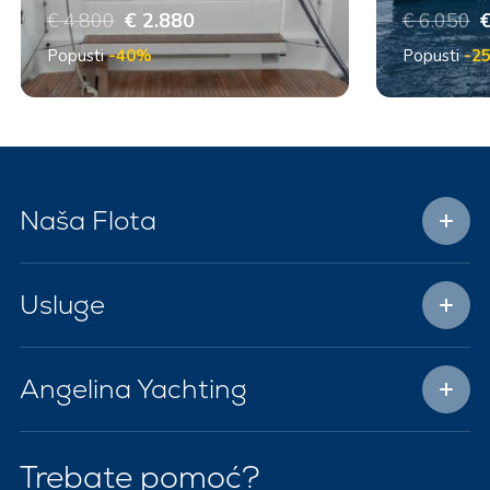
€ 4.800
€ 2.880
€ 6.050
€
Popusti
-40%
Popusti
-2
Naša Flota
Usluge
Angelina Yachting
Trebate pomoć?