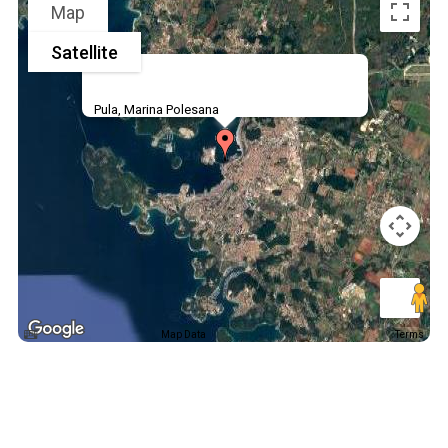
Map
Satellite
Pula, Marina Polesana
Map Data
Terms