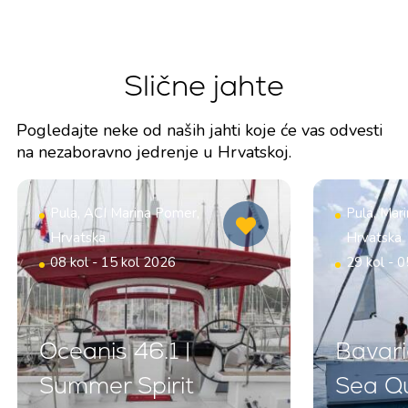
Slične jahte
Pogledajte neke od naših jahti koje će vas odvesti
na nezaboravno jedrenje u Hrvatskoj.
Pula, ACI Marina Pomer,
Pula, Mar
Hrvatska
Hrvatska
08 kol - 15 kol 2026
29 kol - 0
Oceanis 46.1 |
Bavari
Summer Spirit
Sea Q