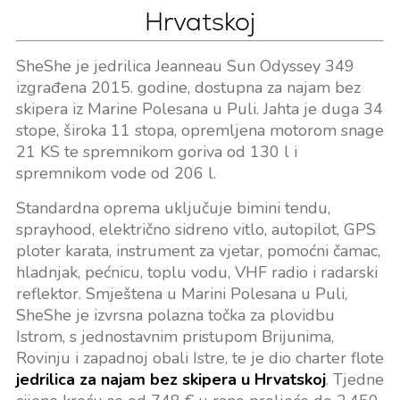
Hrvatskoj
SheShe je jedrilica Jeanneau Sun Odyssey 349
izgrađena 2015. godine, dostupna za najam bez
skipera iz Marine Polesana u Puli. Jahta je duga 34
stope, široka 11 stopa, opremljena motorom snage
21 KS te spremnikom goriva od 130 l i
spremnikom vode od 206 l.
Standardna oprema uključuje bimini tendu,
sprayhood, električno sidreno vitlo, autopilot, GPS
ploter karata, instrument za vjetar, pomoćni čamac,
hladnjak, pećnicu, toplu vodu, VHF radio i radarski
reflektor. Smještena u Marini Polesana u Puli,
SheShe je izvrsna polazna točka za plovidbu
Istrom, s jednostavnim pristupom Brijunima,
Rovinju i zapadnoj obali Istre, te je dio charter flote
jedrilica za najam bez skipera u Hrvatskoj
. Tjedne