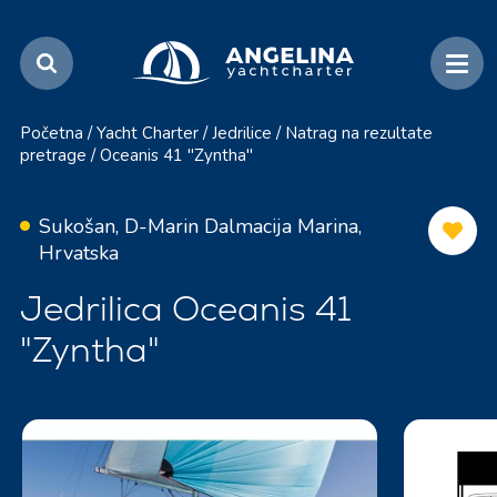
Početna
/
Yacht Charter
/
Jedrilice
/
Natrag na rezultate
pretrage
/
Oceanis 41 "Zyntha"
Sukošan, D-Marin Dalmacija Marina,
Hrvatska
Jedrilica Oceanis 41
"Zyntha"