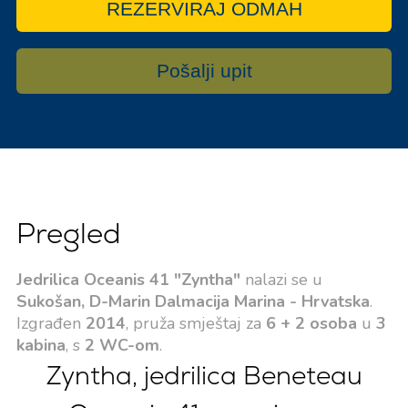
REZERVIRAJ ODMAH
Pošalji upit
Pregled
Jedrilica Oceanis 41 "Zyntha"
nalazi se u
Sukošan, D-Marin Dalmacija Marina - Hrvatska
.
Izgrađen
2014
, pruža smještaj za
6 + 2 osoba
u
3
kabina
, s
2 WC-om
.
Zyntha, jedrilica Beneteau