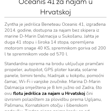
Oceanis 41 za najam u
Hrvatskoj
Zyntha je jedrilica Beneteau Oceanis 41, izgrađena
2014. godine, dostupna za najam bez skipera iz
marine D-Marin Dalmacija u Sukošanu. Jahta je
duga 41 stopu i široka 14 stopa, opremljena
motorom snage 40 KS, spremnikom goriva od 200
l te spremnikom vode od 570 l.
Standardna oprema na brodu uključuje pramčani
propeler, autopilot, GPS ploter karata, solarne
panele, bimini tendu, hladnjak u kokpitu, pomoćni
čamac, Wi-Fi i vanjske zvučnike. Marina D-Marin
Dalmacija smještena je 8 km južno od Zadra, što
ovu
flotu jedrilica za najam u Hrvatskoj
čini
izvrsnim polazištem za plovidbu prema Ugljanu,
Pašmanu, Kornatskom otočju i šibenskom