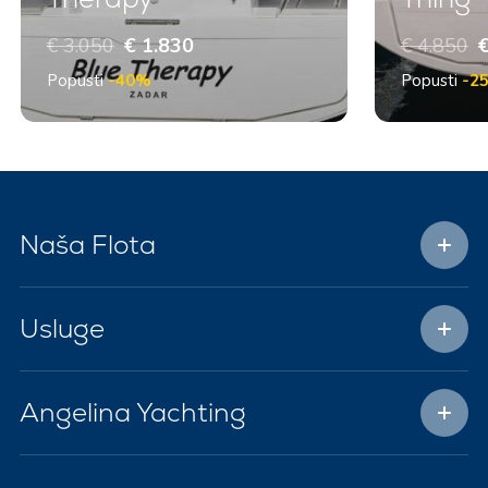
€ 3.050
€ 1.830
€ 4.850
€
Popusti
-40%
Popusti
-2
Naša Flota
Usluge
Angelina Yachting