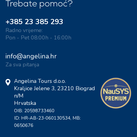
Trebate pomoć?
+385 23 385 293
Radno vrijeme:
Pon - Pet 08:00h - 16:00h
info@angelina.hr
Za sva pitanja
Angelina Tours d.o.o.
Kraljice Jelene 3, 23210 Biograd
n/M
Hrvatska
OIB: 20598733460
ID: HR-AB-23-060130534, MB:
0650676