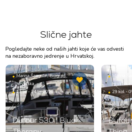
Slične jahte
Pogledajte neke od naših jahti koje će vas odvesti
na nezaboravno jedrenje u Hrvatskoj.
Marina Šangulin, Biograd,
Marina Šan
Hrvatska
Hrvatska
17 lis - 24 lis 2026
29 kol - 0
Dufour 530 | Blue
Dufour
Therapy
Thing