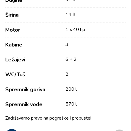
Duljina
Širina
14 ft
Motor
1 x 40 hp
Kabine
3
Ležajevi
6 + 2
WC/Tuš
2
Spremnik goriva
200 l
Spremnik vode
570 l
Zadržavamo pravo na pogreške i propuste!