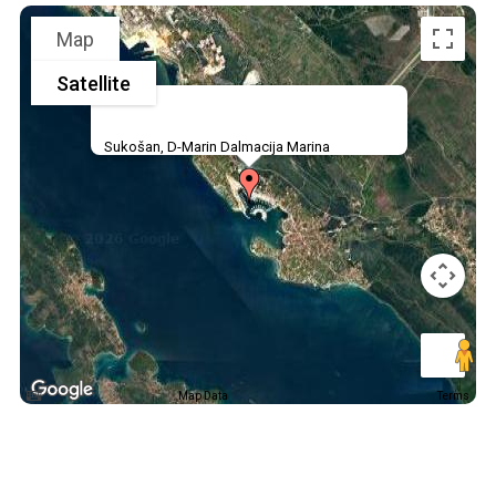
Map
Satellite
Sukošan, D-Marin Dalmacija Marina
Map Data
Terms