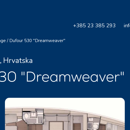
+385 23 385 293
in
age
/
Dufour 530 "Dreamweaver"
, Hrvatska
 530 "Dreamweaver"