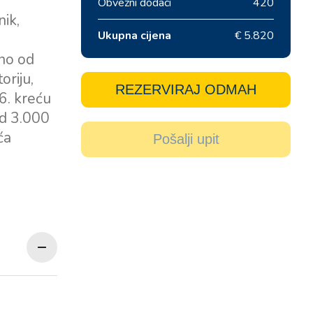
Obvezni dodaci
420
nik,
Ukupna cijena
€ 5.820
žno od
riju,
REZERVIRAJ ODMAH
6. kreću
od 3.000
ća
Pošalji upit