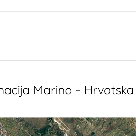
Valovie - Asistent za
Splitska regija
Jedrenje
Trogir
Bali katamarani za najam
Dubrovnik
Istra
Kvarner
acija Marina - Hrvatska