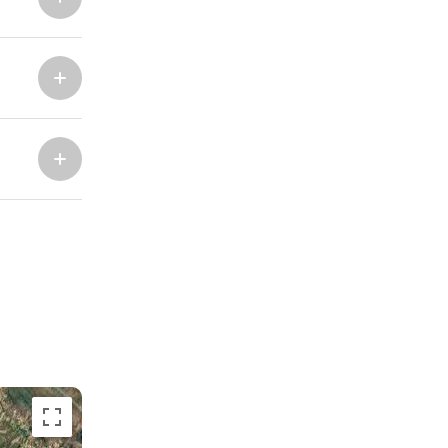
Marina Trogir - ACI
Sjeverne baze
Marina Trogir - SCT
ACI Marina Split
Pula, ACI Marina Pomer
ACI Marina Dubrovnik,
Pula, Marina Polesana
Komolac
Marina Punat, Krk
Marina Lošinj, Mali Lošinj