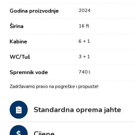
Godina proizvodnje
2024
Širina
16 ft
Kabine
6 + 1
WC/Tuš
3 + 1
Spremnik vode
740 l
Kontakt
Tražilica plovila
Zadržavamo pravo na pogreške i propuste!
Novosti / Blog
Jedrilice
O nama
Motorni brodovi
Standardna oprema jahte
Partneri
Katamarani
Često postavljana pitanja
Motorni katamarani
Cijene