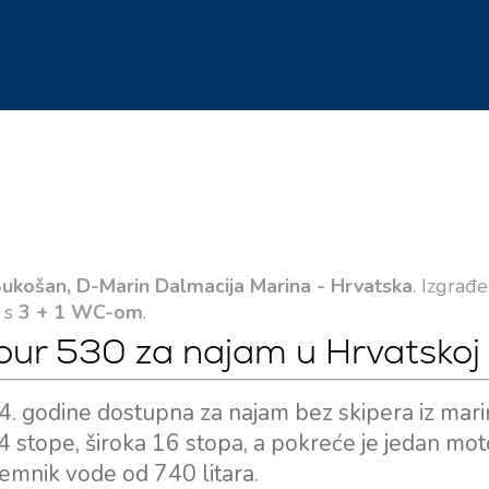
ukošan, D-Marin Dalmacija Marina - Hrvatska
. Izgrađ
, s
3 + 1 WC-om
.
our 530 za najam u Hrvatskoj
4. godine dostupna za najam bez skipera iz mar
4 stope, široka 16 stopa, a pokreće je jedan mo
remnik vode od 740 litara.