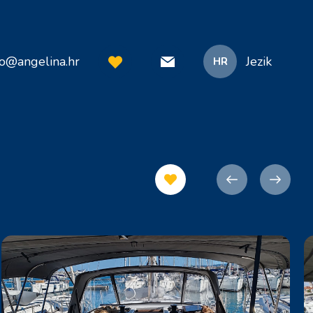
fo@angelina.hr
Jezik
HR