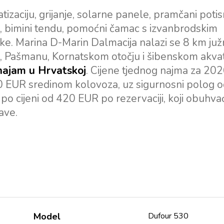
zaciju, grijanje, solarne panele, pramčani potis
itu, bimini tendu, pomoćni čamac s izvanbrodskim
ike. Marina D-Marin Dalmacija nalazi se 8 km ju
, Pašmanu, Kornatskom otočju i šibenskom akvato
a najam u Hrvatskoj
. Cijene tjednog najma za 202
0 EUR sredinom kolovoza, uz sigurnosni polog 
o cijeni od 420 EUR po rezervaciji, koji obuhva
jave.
Model
Dufour 530