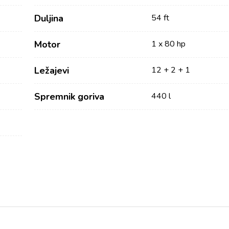
Duljina
54 ft
Motor
1 x 80 hp
Ležajevi
12 + 2 + 1
Spremnik goriva
440 l
Usluge
Destinacije
Najam bez posade
Zadarska Regija
Biograd na Moru
Najam sa skiperom
Šibenska regija
Najam s posadom
Vodice
Charter Management
Rogoznica