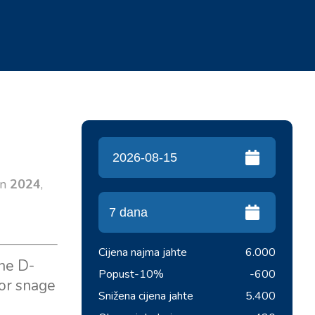
en
2024
,
Cijena najma jahte
6.000
ine D-
Popust
-10%
-600
tor snage
Snižena cijena jahte
5.400