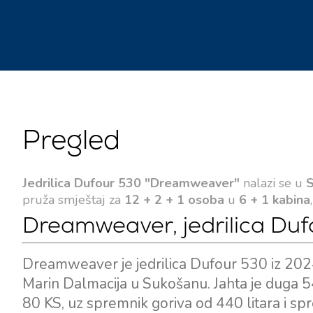
Pregled
Jedrilica Dufour 530 "Dreamweaver"
nalazi se u
S
pruža smještaj za
12 + 2 + 1 osoba
u
6 + 1 kabina
Dreamweaver, jedrilica Duf
Dreamweaver je jedrilica Dufour 530 iz 202
Marin Dalmacija u Sukošanu. Jahta je duga 5
80 KS, uz spremnik goriva od 440 litara i sp