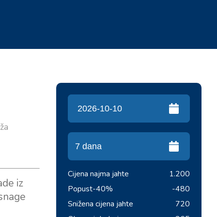
uža
j
Cijena najma jahte
1.200
de iz
Popust
-40%
-480
 snage
Snižena cijena jahte
720