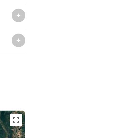
Marina Trogir - ACI
Sjeverne baze
Marina Trogir - SCT
ACI Marina Split
Pula, ACI Marina Pomer
ACI Marina Dubrovnik,
Pula, Marina Polesana
Komolac
Marina Punat, Krk
Marina Lošinj, Mali Lošinj