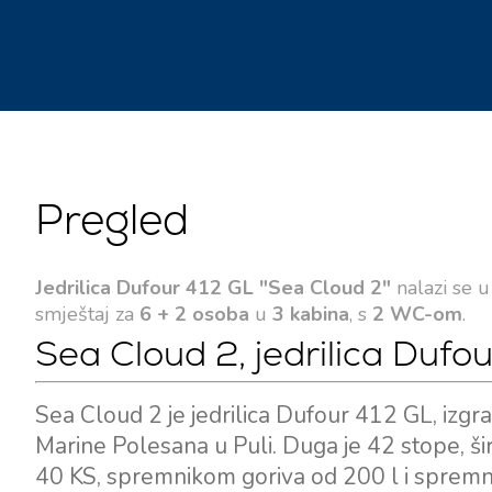
Pregled
Jedrilica Dufour 412 GL "Sea Cloud 2"
nalazi se 
smještaj za
6 + 2 osoba
u
3 kabina
, s
2 WC-om
.
Sea Cloud 2, jedrilica Dufo
Sea Cloud 2 je jedrilica Dufour 412 GL, izg
Marine Polesana u Puli. Duga je 42 stope, š
40 KS, spremnikom goriva od 200 l i spremn