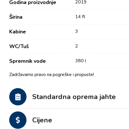
Godina proizvodnje
2019
Širina
14 ft
Kabine
3
WC/Tuš
2
Spremnik vode
380 l
Zadržavamo pravo na pogreške i propuste!
Kontakt
Tražilica plovila
Novosti / Blog
Jedrilice
Standardna oprema jahte
O nama
Motorni brodovi
Partneri
Katamarani
Cijene
Često postavljana pitanja
Motorni katamarani