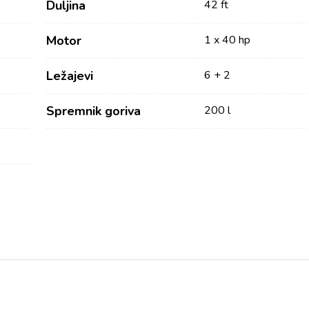
Duljina
42 ft
Motor
1 x 40 hp
Ležajevi
6 + 2
Spremnik goriva
200 l
Usluge
Destinacije
Najam bez posade
Zadarska Regija
Biograd na Moru
Najam sa skiperom
Šibenska regija
Najam s posadom
Vodice
Charter Management
Rogoznica