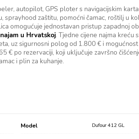
er, autopilot, GPS ploter s navigacijskim kart
u, sprayhood zaštitu, pomoćni čamac, roštilj u kok
ilica omogućuje jednostavan pristup zapadnoj obal
a najam u Hrvatskoj
. Tjedne cijene najma kreću 
jeta, uz sigurnosni polog od 1.800 € i mogućnost
5 € po rezervaciji, koji uključuje završno čišćenj
amac i plin za kuhanje.
Model
Dufour 412 GL