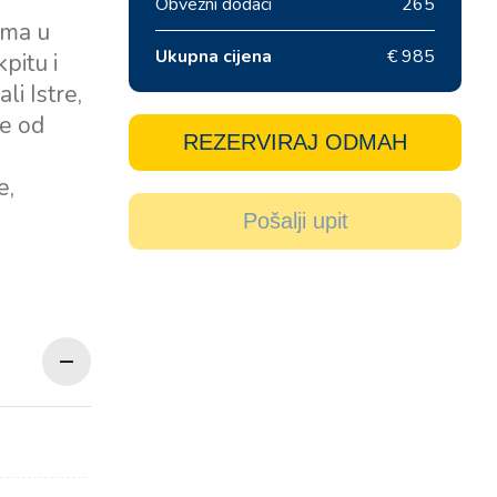
Obvezni dodaci
265
ama u
Ukupna cijena
€ 985
pitu i
i Istre,
se od
REZERVIRAJ ODMAH
e,
Pošalji upit