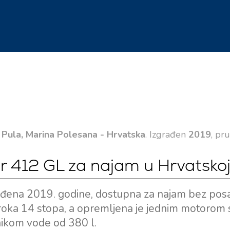
u
Pula, Marina Polesana - Hrvatska
. Izgrađen
2019
, pr
ur 412 GL za najam u Hrvatsko
rađena 2019. godine, dostupna za najam bez posa
iroka 14 stopa, a opremljena je jednim motorom
ikom vode od 380 l.