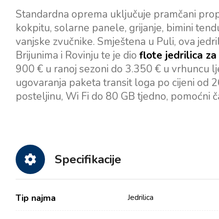
Standardna oprema uključuje pramčani propel
kokpitu, solarne panele, grijanje, bimini tend
vanjske zvučnike. Smještena u Puli, ova jedr
Brijunima i Rovinju te je dio
flote jedrilica z
900 € u ranoj sezoni do 3.350 € u vrhuncu l
ugovaranja paketa transit loga po cijeni od 26
posteljinu, Wi Fi do 80 GB tjedno, pomoćni č
Specifikacije
Tip najma
Jedrilica