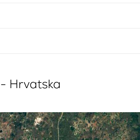
Valovie - Asistent za
Splitska regija
Jedrenje
Trogir
Bali katamarani za najam
Dubrovnik
Istra
Kvarner
 - Hrvatska