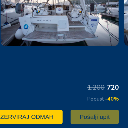
1.200
720
Popust
-40%
ZERVIRAJ ODMAH
Pošalji upit