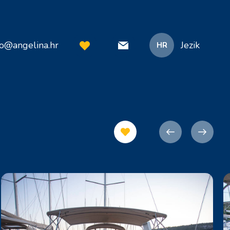
fo@angelina.hr
Jezik
HR