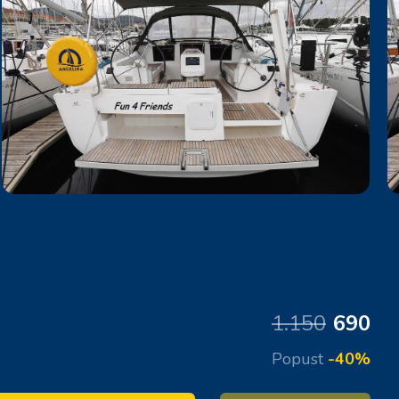
1.150
690
Popust
-40%