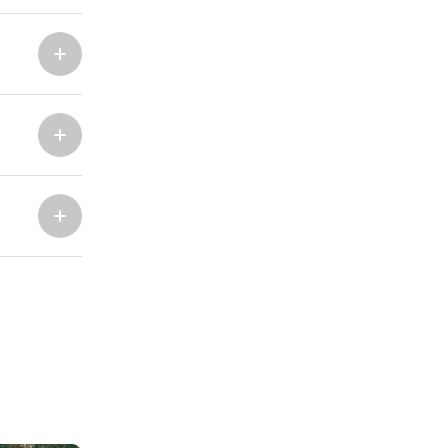
Marina Trogir - ACI
Sjeverne baze
Marina Trogir - SCT
ACI Marina Split
Pula, ACI Marina Pomer
ACI Marina Dubrovnik,
Pula, Marina Polesana
Komolac
Marina Punat, Krk
Marina Lošinj, Mali Lošinj