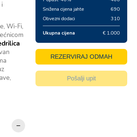
i
Snižena cijena jahte
690
Obvezni dodaci
310
e, Wi-Fi,
Ukupna cijena
€ 1.000
 pećnicom
edrilica
avan
REZERVIRAJ ODMAH
jma
uz
ave,
Pošalji upit