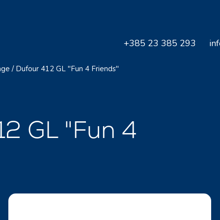
+385 23 385 293
in
age
/
Dufour 412 GL "Fun 4 Friends"
412 GL "Fun 4