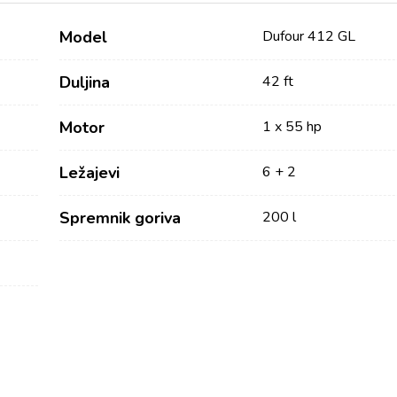
Model
Dufour 412 GL
Duljina
42 ft
Motor
1 x 55 hp
Ležajevi
6 + 2
Spremnik goriva
200 l
Usluge
Destinacije
Najam bez posade
Zadarska Regija
Biograd na Moru
Najam sa skiperom
Šibenska regija
Najam s posadom
Vodice
Charter Management
Rogoznica