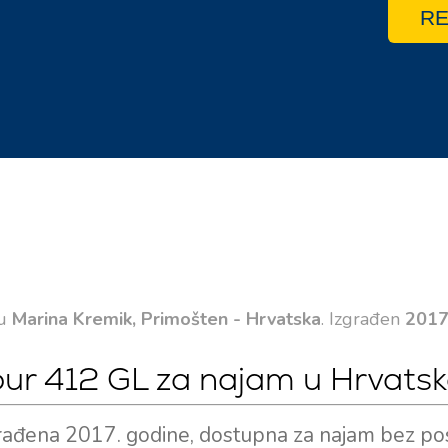
RE
 u
Marina Kremik, Primošten - Hrvatska
. Izgrađen
201
four 412 GL za najam u Hrvatsk
zgrađena 2017. godine, dostupna za najam bez po