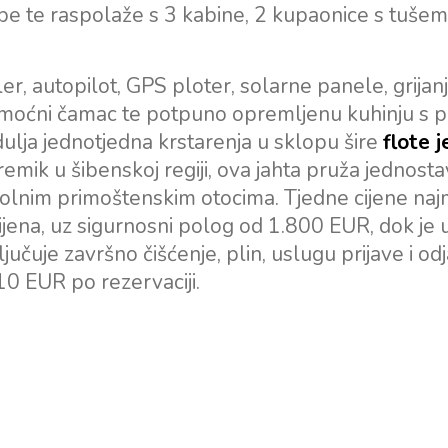
e te raspolaže s 3 kabine, 2 kupaonice s tušem 
 autopilot, GPS ploter, solarne panele, grijanj
 pomoćni čamac te potpuno opremljenu kuhinju s
 dulja jednotjedna krstarenja u sklopu šire
flote j
remik u šibenskoj regiji, ova jahta pruža jednost
kolnim primoštenskim otocima. Tjedne cijene na
jena, uz sigurnosni polog od 1.800 EUR, dok je 
učuje završno čišćenje, plin, uslugu prijave i odj
310 EUR po rezervaciji.