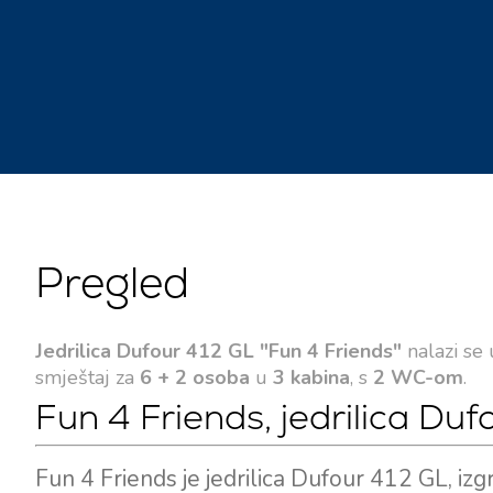
Pregled
Jedrilica Dufour 412 GL "Fun 4 Friends"
nalazi se
smještaj za
6 + 2 osoba
u
3 kabina
, s
2 WC-om
.
Fun 4 Friends, jedrilica Du
Fun 4 Friends je jedrilica Dufour 412 GL, i