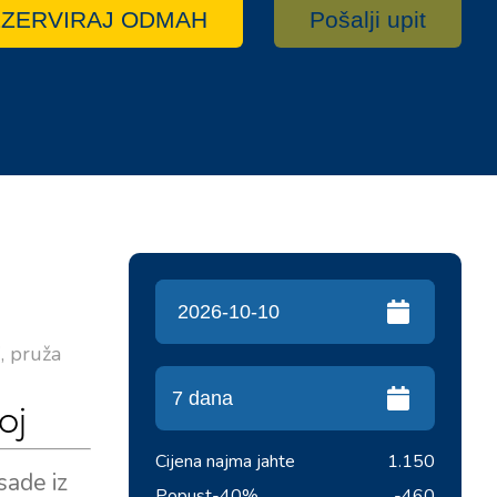
ZERVIRAJ ODMAH
Pošalji upit
7
, pruža
oj
Cijena najma jahte
1.150
sade iz
Popust
-40%
-460