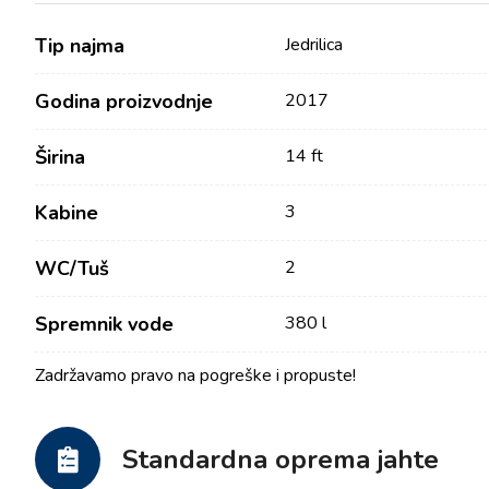
Tip najma
Jedrilica
Godina proizvodnje
2017
Širina
14 ft
Kabine
3
WC/Tuš
2
Kontakt
Tražilica plovila
Spremnik vode
380 l
Novosti / Blog
Jedrilice
Zadržavamo pravo na pogreške i propuste!
O nama
Motorni brodovi
Partneri
Katamarani
Često postavljana pitanja
Standardna oprema jahte
Motorni katamarani