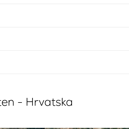
Valovie - Asistent za
Splitska regija
Jedrenje
Trogir
Bali katamarani za najam
Dubrovnik
Istra
Kvarner
ten - Hrvatska