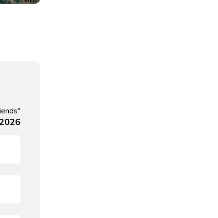
Terms
iends"
, 2026