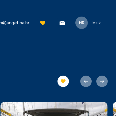
fo@angelina.hr
Jezik
HR