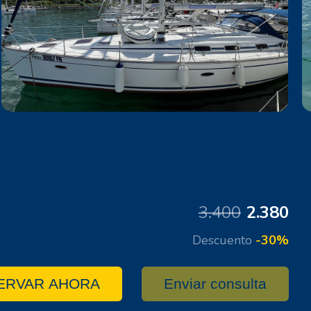
3.400
2.380
Descuento
-30%
ERVAR AHORA
Enviar consulta