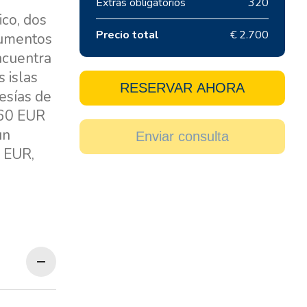
Extras obligatorios
320
ico, dos
Precio total
€ 2.700
trumentos
encuentra
 islas
RESERVAR AHORA
esías de
260 EUR
un
Enviar consulta
0 EUR,