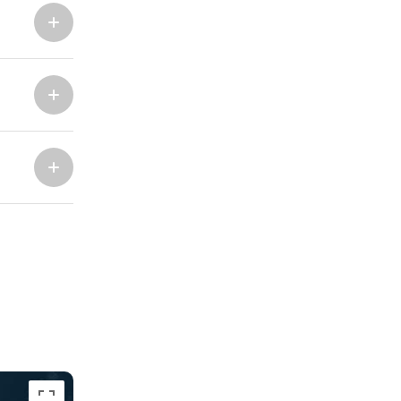
ACI Marina Split
Pula, ACI Marina Pomer
ACI Marina Dubrovnik,
Pula, Marina Polesana
Komolac
Marina Punat, Krk
Marina Lošinj, Mali Lošinj