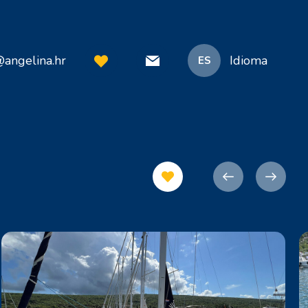
@angelina.hr
Idioma
ES