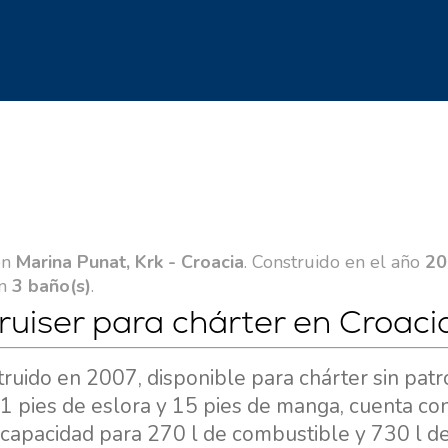
en
Marina Punat, Krk - Croacia
. Construido en el año
20
on
3 baño(s)
.
ruiser para chárter en Croaci
truido en 2007, disponible para chárter sin patr
51 pies de eslora y 15 pies de manga, cuenta co
capacidad para 270 l de combustible y 730 l de