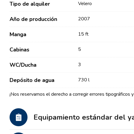
Tipo de alquiler
Velero
Año de producción
2007
Manga
15 ft
Cabinas
5
Contacto
Nuestra Flota
WC/Ducha
3
Noticias / Blog
Barcos de Vela
Depósito de agua
730 l
Sobre nosotros
Barcos a Motor
¡Nos reservamos el derecho a corregir errores tipográficos y 
Socios
Catamaranes
Preguntas Frecuentes
Catamaranes a Motor
Equipamiento estándar del y
Yates a motor