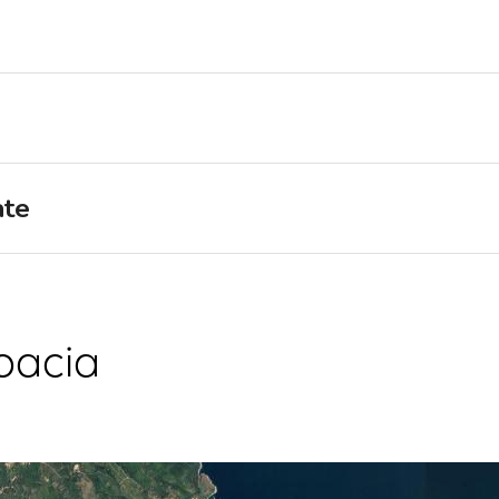
Región de Navegación de
Flotilla
Split
Valovie - Asistente de
Trogir
Navegación Remota
Región de Navegación de
Alquiler de catamaranes
Dubrovnik
Bali
Región de Navegación de
ate
Istria
Región de Navegación de
Kvarner
oacia