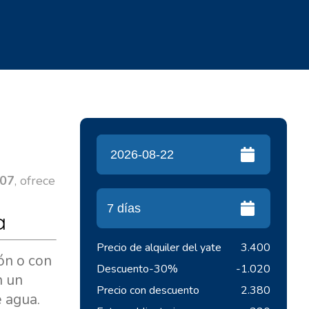
07
, ofrece
a
Precio de alquiler del yate
3.400
ón o con
Descuento
-30%
-1.020
n un
Precio con descuento
2.380
 agua.