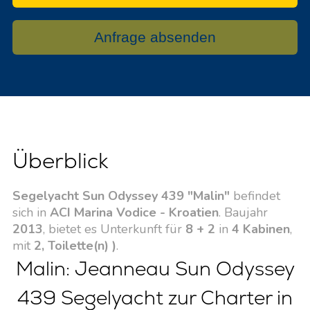
Anfrage absenden
Überblick
Segelyacht Sun Odyssey 439 "Malin"
befindet
sich in
ACI Marina Vodice - Kroatien
. Baujahr
2013
, bietet es Unterkunft für
8 + 2
in
4 Kabinen
,
mit
2, Toilette(n) )
.
Malin: Jeanneau Sun Odyssey
439 Segelyacht zur Charter in