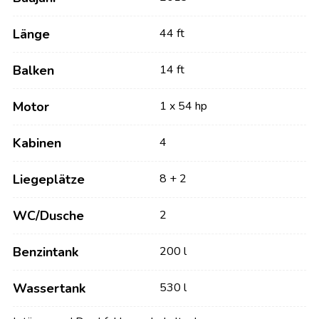
Länge
44 ft
Balken
14 ft
Motor
1 x 54 hp
Kabinen
4
Liegeplätze
8 + 2
WC/Dusche
2
Benzintank
200 l
Wassertank
530 l