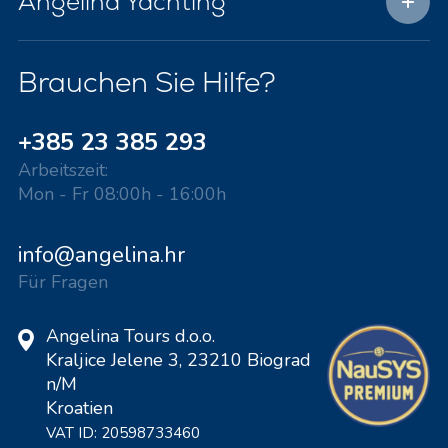
Angelina Yachting
Brauchen Sie Hilfe?
+385 23 385 293
Arbeitszeit:
Mon - Fr 08:00h - 16:00h
info@angelina.hr
Für Fragen
Angelina Tours d.o.o.
Kraljice Jelene 3, 23210 Biograd
n/M
Kroatien
VAT ID: 20598733460