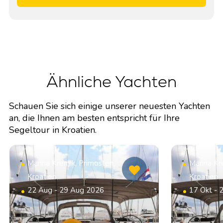
Ähnliche Yachten
Schauen Sie sich einige unserer neuesten Yachten
an, die Ihnen am besten entspricht für Ihre
Segeltour in Kroatien.
Marina Kremik, Primosten,
Marina Kr
Kroatien
Kroatien
22 Aug - 29 Aug 2026
17 Okt - 