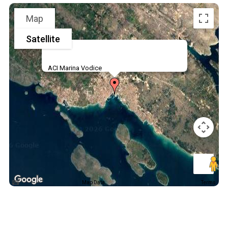
Map
Satellite
ACI Marina Vodice
Map Data
Terms