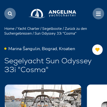
Home
/
Yacht Charter
/
Segelboote
/
Zurück zu den
Suchergebnissen
/
Sun Odyssey 33i "Cosma"
Marina Šangulin, Biograd, Kroatien
Segelyacht Sun Odyssey
33i "Cosma"