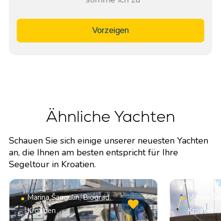
Vorzeigen
Ähnliche Yachten
Schauen Sie sich einige unserer neuesten Yachten
an, die Ihnen am besten entspricht für Ihre
Segeltour in Kroatien.
Marina Šangulin, Biograd,
Marina Šan
Kroatien
Kroatien