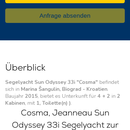
Anfrage absenden
Überblick
Segelyacht Sun Odyssey 33i "Cosma"
befindet
sich in
Marina Šangulin, Biograd - Kroatien
.
Baujahr
2015
, bietet es Unterkunft für
4 + 2
in
2
Kabinen
, mit
1, Toilette(n) )
.
Cosma, Jeanneau Sun
Odyssey 33i Segelyacht zur