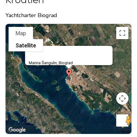
Yachtcharter Biograd
Map
Satellite
Marina Šangulin, Biograd
Map Data
Terms