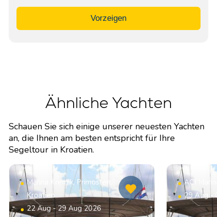
Vorzeigen
Ähnliche Yachten
Schauen Sie sich einige unserer neuesten Yachten
an, die Ihnen am besten entspricht für Ihre
Segeltour in Kroatien.
Marina Kremik, Primosten,
ACI Marin
Kroatien
29 Aug -
22 Aug - 29 Aug 2026