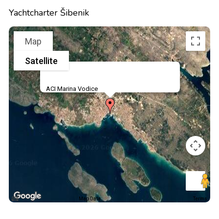
Yachtcharter Šibenik
Map
Satellite
ACI Marina Vodice
Map Data
Terms