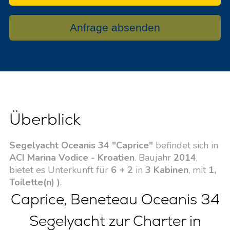
Anfrage absenden
Überblick
Segelyacht Oceanis 34 "Caprice"
befindet sich in
ACI Marina Vodice - Kroatien
. Baujahr
2014
,
bietet es Unterkunft für
6 + 2
in
3 Kabinen
, mit
1,
Toilette(n) )
.
Caprice, Beneteau Oceanis 34
Segelyacht zur Charter in