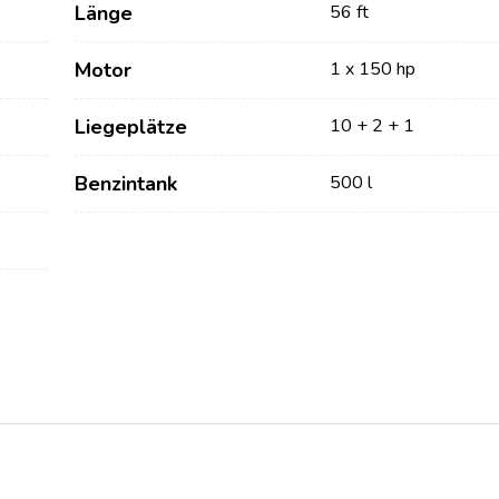
Länge
56 ft
Motor
1 x 150 hp
Liegeplätze
10 + 2 + 1
Benzintank
500 l
Dienstleistungen
Destinations
Bareboat Yachtcharter
Segelregion Zadar
Biograd na Moru
Yachtcharter mit Skipper
Segelregion Šibenik
Yachtcharter mit Crew
Vodice
Flotillen Yachtcharter
Rogoznica