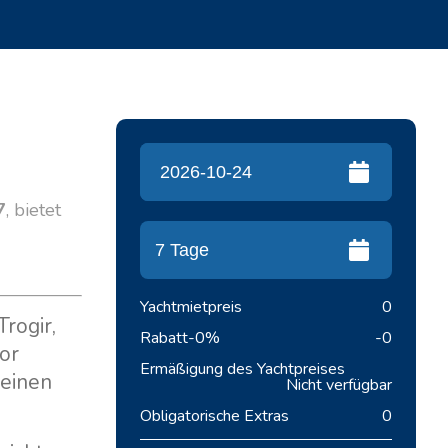
7
, bietet
Yachtmietpreis
0
Trogir,
Rabatt
-0%
-0
tor
Ermäßigung des Yachtpreises
 einen
Nicht verfügbar
Obligatorische Extras
0