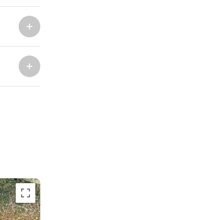
Marina Trogir - ACI
Nordbasen
Marina Trogir - SCT
ACI Marina Split
Pula, ACI Marina Pomer
ACI Marina Dubrovnik,
Pula, Marina Polesana
Komolac
Marina Punat, Krk
Marina Losinj, Mali Losinj