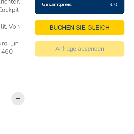
ichter,
Gesamtpreis
€ 0
Cockpit
lit. Von
BUCHEN SIE GLEICH
ro. Ein
Anfrage absenden
r 460