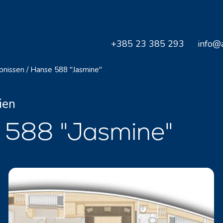
+385 23 385 293
info@a
bnissen
/
Hanse 588 "Jasmine"
ien
 588 "Jasmine"