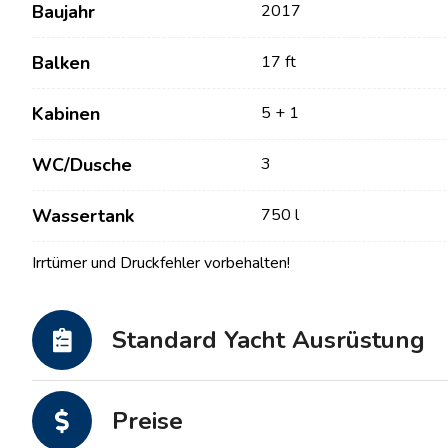
Baujahr
2017
Balken
17 ft
Kabinen
5 + 1
WC/Dusche
3
Wassertank
750 l
Kontakt
Unsere Flotte
Irrtümer und Druckfehler vorbehalten!
Nachrichten / Blog
Segelboote
Standard Yacht Ausrüstung
Über uns
Motorboote
Partner
Katamarane
Häufig gestellte Fragen
Preise
Motorkatamarane