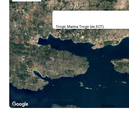
Trogir, Marina Trogir (ex.SCT)
Map Data