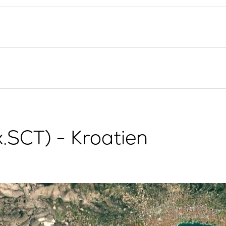
Yacht-Investition
Segelregion Split
Trogir
Valovie -
Fernsegelassistent
Segelregion Dubrovnik
Bali Katamarane zur
Istrien Segelregion
g
Charter
Segelregion Kvarner
x.SCT) - Kroatien