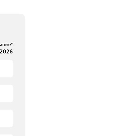
smine"
 2026