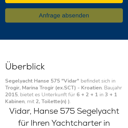
Anfrage absenden
Überblick
Segelyacht Hanse 575 "Vidar"
befindet sich in
Trogir, Marina Trogir (ex.SCT) - Kroatien
. Baujahr
2015
, bietet es Unterkunft für
6 + 2 + 1
in
3 + 1
Kabinen
, mit
2, Toilette(n) )
.
Vidar, Hanse 575 Segelyacht
für Ihren Yachtcharter in