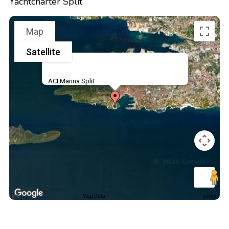
Yachtcharter Split
Map
Satellite
ACI Marina Split
Map Data
Terms