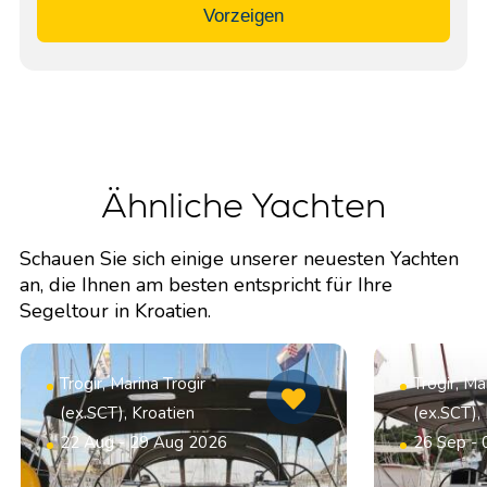
Vorzeigen
Ähnliche Yachten
Schauen Sie sich einige unserer neuesten Yachten
an, die Ihnen am besten entspricht für Ihre
Segeltour in Kroatien.
Trogir, Marina Trogir
Trogir, Ma
(ex.SCT), Kroatien
(ex.SCT),
22 Aug - 29 Aug 2026
26 Sep - 