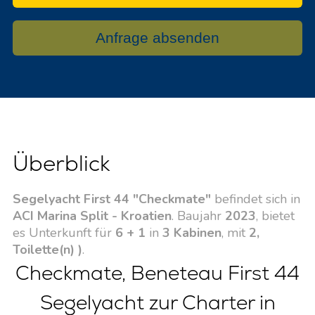
Anfrage absenden
Überblick
Segelyacht First 44 "Checkmate"
befindet sich in
ACI Marina Split - Kroatien
. Baujahr
2023
, bietet
es Unterkunft für
6 + 1
in
3 Kabinen
, mit
2,
Toilette(n) )
.
Checkmate, Beneteau First 44
Segelyacht zur Charter in