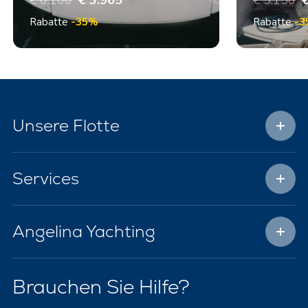
€ 6.100
€ 3.965
€ 5.150
€
Rabatte
-35%
Rabatte
-3
Unsere Flotte
Services
Angelina Yachting
Brauchen Sie Hilfe?