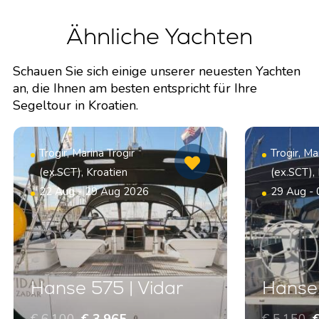
Ähnliche Yachten
Schauen Sie sich einige unserer neuesten Yachten
an, die Ihnen am besten entspricht für Ihre
Segeltour in Kroatien.
Trogir, Marina Trogir
Trogir, Ma
(ex.SCT), Kroatien
(ex.SCT),
22 Aug - 29 Aug 2026
29 Aug -
Hanse 575 | Vidar
Hanse 