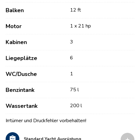
Balken
12 ft
Motor
1 x 21 hp
Kabinen
3
Liegeplätze
6
WC/Dusche
1
Benzintank
75 l
Wassertank
200 l
Irrtümer und Druckfehler vorbehalten!
Standard Yacht Ausrüstung