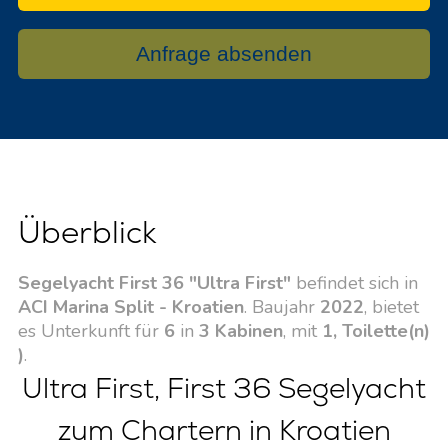
Anfrage absenden
Überblick
Segelyacht First 36 "Ultra First"
befindet sich in
ACI Marina Split - Kroatien
. Baujahr
2022
, bietet
es Unterkunft für
6
in
3 Kabinen
, mit
1, Toilette(n)
)
.
Ultra First, First 36 Segelyacht
zum Chartern in Kroatien