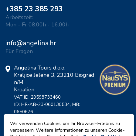
+385 23 385 293
Arbeitszeit:
Mon - Fr 08:00h - 16:00h
info@angelina.hr
Für Fragen
Angelina Tours d.o.o.
Kraljice Jelene 3, 23210 Biograd
n/M
Kroatien
VAT ID: 20598733460
ID: HR-AB-23-060130534, MB:
0650676
Wir verwenden Cookies, um Ihr Browser-Erlebnis zu
verbessern. Weitere Informationen zu unseren Cookie-