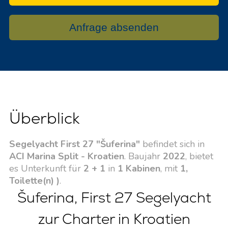
Anfrage absenden
Überblick
Segelyacht First 27 "Šuferina"
befindet sich in
ACI Marina Split - Kroatien
. Baujahr
2022
, bietet
es Unterkunft für
2 + 1
in
1 Kabinen
, mit
1,
Toilette(n) )
.
Šuferina, First 27 Segelyacht
zur Charter in Kroatien