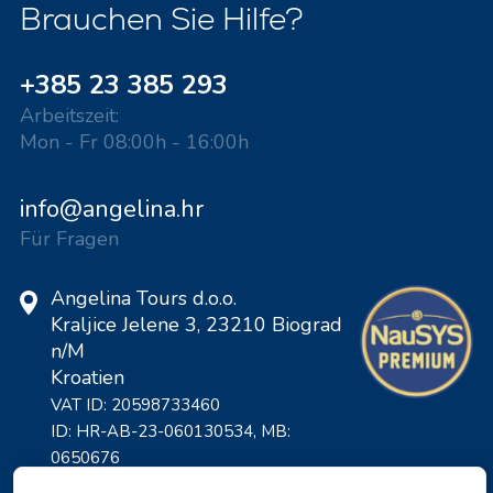
Brauchen Sie Hilfe?
+385 23 385 293
Arbeitszeit:
Mon - Fr 08:00h - 16:00h
info@angelina.hr
Für Fragen
Angelina Tours d.o.o.
Kraljice Jelene 3, 23210 Biograd
n/M
Kroatien
VAT ID: 20598733460
ID: HR-AB-23-060130534, MB:
0650676