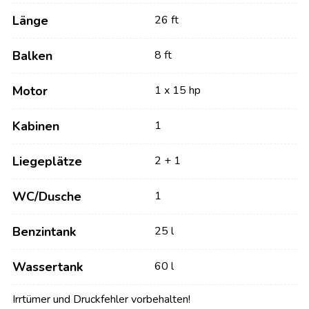
Länge
26 ft
Balken
8 ft
Motor
1 x 15 hp
Kabinen
1
Liegeplätze
2 + 1
WC/Dusche
1
Benzintank
25 l
Wassertank
60 l
Irrtümer und Druckfehler vorbehalten!