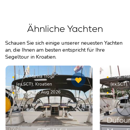
Ähnliche Yachten
Schauen Sie sich einige unserer neuesten Yachten
an, die Ihnen am besten entspricht für Ihre
Segeltour in Kroatien.
Trogir, Marina Trogir
Trogir, Ma
(ex.SCT), Kroatien
(ex.SCT),
22 Aug - 29 Aug 2026
26 Sep - 
Dufour