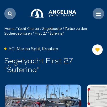
Home
/
Yacht Charter
/
Segelboote
/
Zurück zu den
Suchergebnissen
/
First 27 "Šuferina"
ACI Marina Split, Kroatien
Segelyacht First 27
"Šuferina"