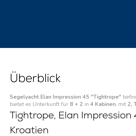
Überblick
Segelyacht Elan Impression 45 "Tightrope"
befin
bietet es Unterkunft für
8 + 2
in
4 Kabinen
, mit
2, 
Tightrope, Elan Impression 
Kroatien