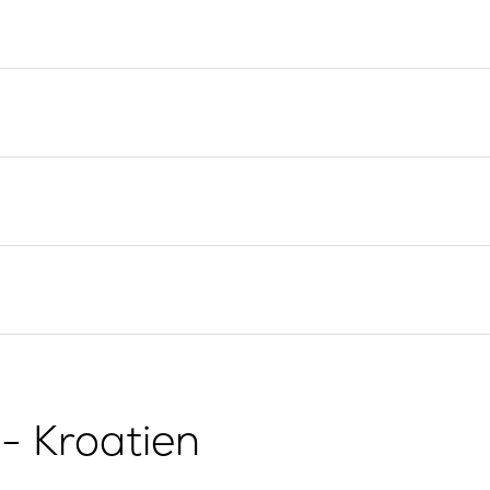
Yacht-Investition
Segelregion Split
Trogir
Valovie -
Fernsegelassistent
Segelregion Dubrovnik
Bali Katamarane zur
Istrien Segelregion
Charter
Segelregion Kvarner
g
- Kroatien