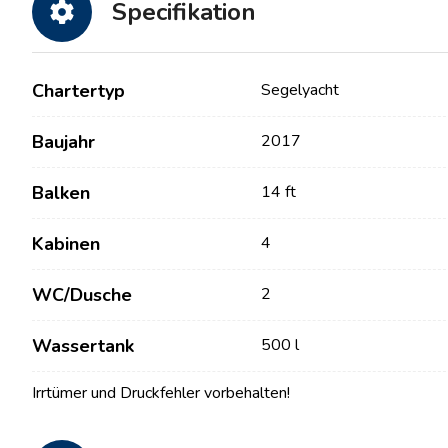
Specifikation
Chartertyp
Segelyacht
Baujahr
2017
Balken
14 ft
Kabinen
4
Kontakt
Unsere Flotte
WC/Dusche
2
Nachrichten / Blog
Segelboote
Wassertank
500 l
Über uns
Motorboote
Partner
Katamarane
Irrtümer und Druckfehler vorbehalten!
Häufig gestellte Fragen
Motorkatamarane