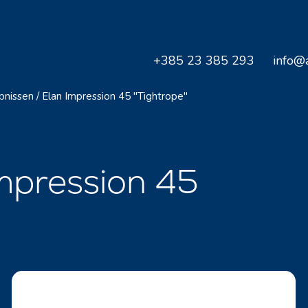
+385 23 385 293
info@a
bnissen
/
Elan Impression 45 "Tightrope"
mpression 45