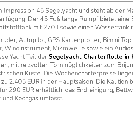
an Impression 45 Segelyacht und steht ab der M
Verfügung. Der 45 Fuß lange Rumpf bietet eine 
aftstofftank mit 270 l sowie einen Wassertank m
uder, Autopilot, GPS Kartenplotter, Bimini Top,
or, Windinstrument, Mikrowelle sowie ein Audi
ese Yacht Teil der
Segelyacht Charterflotte in 
rien, mit reizvollen Törnmöglichkeiten zum Brijun
strischen Küste. Die Wochencharterpreise liege
zu 2.405 EUR in der Hauptsaison. Die Kaution b
 für 290 EUR erhältlich, das Endreinigung, Bett
 und Kochgas umfasst.