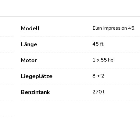
Modell
Elan Impression 45
Länge
45 ft
Motor
1 x 55 hp
Liegeplätze
8 + 2
Dienstleistungen
Destinations
Benzintank
270 l
Bareboat Yachtcharter
Segelregion Zadar
Biograd na Moru
Yachtcharter mit Skipper
Segelregion Šibenik
Yachtcharter mit Crew
Vodice
Flotillen Yachtcharter
Rogoznica