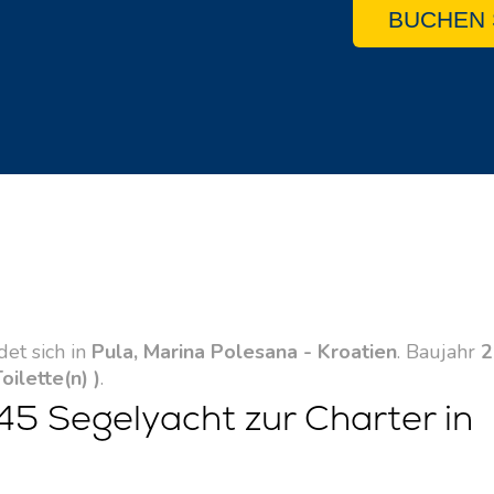
BUCHEN 
det sich in
Pula, Marina Polesana - Kroatien
. Baujahr
2
Toilette(n) )
.
45 Segelyacht zur Charter in