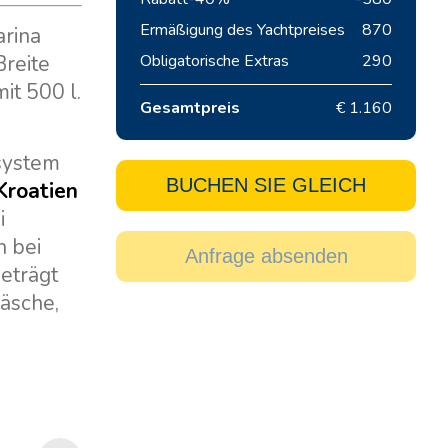
Ermäßigung des Yachtpreises
870
arina
Breite
Obligatorische Extras
290
it 500 l.
Gesamtpreis
€ 1.160
osystem
BUCHEN SIE GLEICH
Kroatien
i
n bei
Anfrage absenden
eträgt
wäsche,