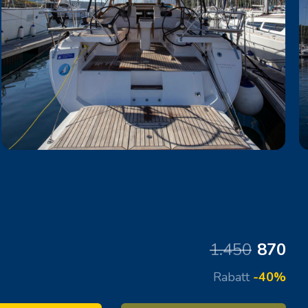
1.450
870
Rabatt
-40%