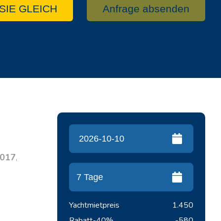
SIE GLEICH
Anfrage absenden
017
,
Yachtmietpreis
1.450
Rabatt
-40%
-580