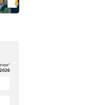
Terms
trope"
 2026