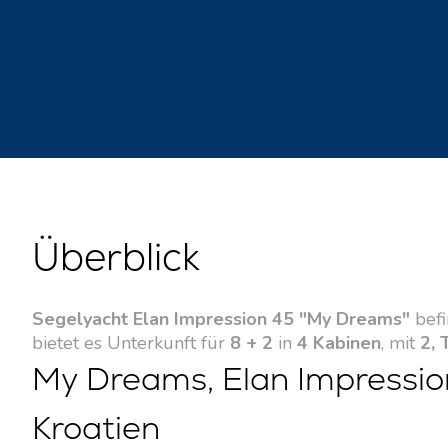
Überblick
Segelyacht Elan Impression 45 "My Dreams"
befi
bietet es Unterkunft für
8 + 2
in
4 Kabinen
, mit
2, 
My Dreams, Elan Impression
Kroatien