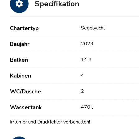
Specifikation
Chartertyp
Segelyacht
Baujahr
2023
Balken
14 ft
Kabinen
4
Kontakt
Unsere Flotte
WC/Dusche
2
Nachrichten / Blog
Segelboote
Wassertank
470 l
Über uns
Motorboote
Partner
Katamarane
Irrtümer und Druckfehler vorbehalten!
Häufig gestellte Fragen
Motorkatamarane