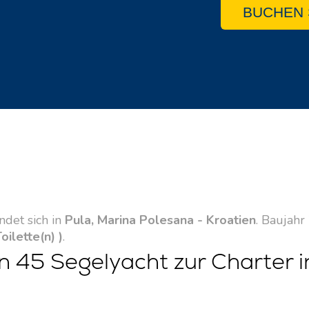
BUCHEN 
ndet sich in
Pula, Marina Polesana - Kroatien
. Baujahr
Toilette(n) )
.
 45 Segelyacht zur Charter i