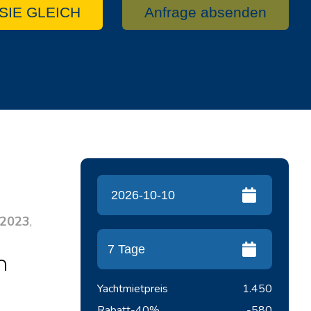
SIE GLEICH
Anfrage absenden
2023
,
n
Yachtmietpreis
1.450
Rabatt
-40%
-580