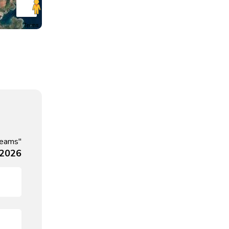
Terms
reams"
 2026