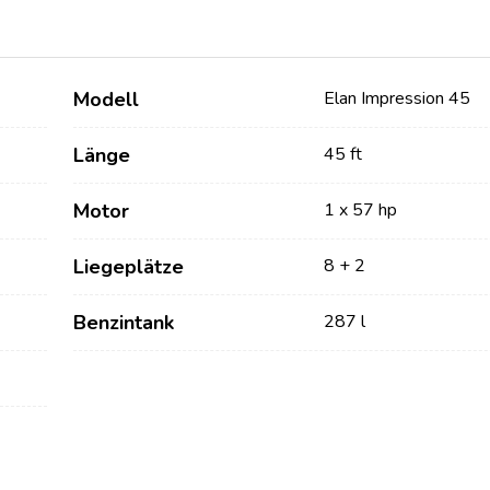
Modell
Elan Impression 45
Länge
45 ft
Motor
1 x 57 hp
Liegeplätze
8 + 2
Dienstleistungen
Destinations
Benzintank
287 l
Bareboat Yachtcharter
Segelregion Zadar
Biograd na Moru
Yachtcharter mit Skipper
Segelregion Šibenik
Yachtcharter mit Crew
Vodice
Flotillen Yachtcharter
Rogoznica