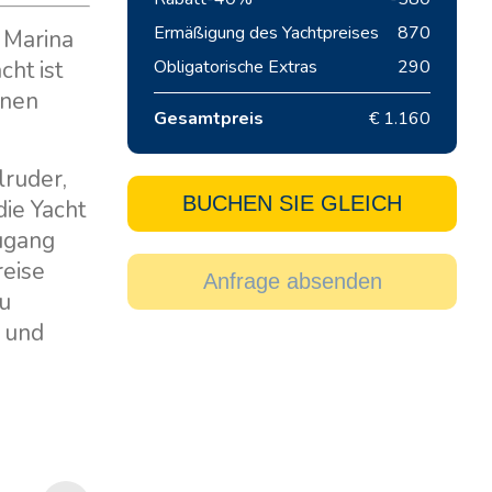
Ermäßigung des Yachtpreises
870
 Marina
cht ist
Obligatorische Extras
290
inen
Gesamtpreis
€ 1.160
lruder,
BUCHEN SIE GLEICH
die Yacht
ugang
reise
Anfrage absenden
zu
h und