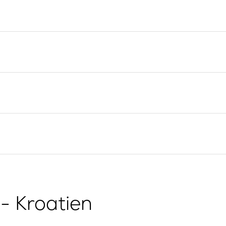
Yacht-Investition
Segelregion Split
Trogir
Valovie -
Fernsegelassistent
Segelregion Dubrovnik
Bali Katamarane zur
Istrien Segelregion
Charter
Segelregion Kvarner
g
- Kroatien