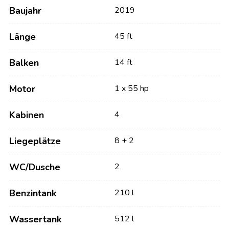
Baujahr
2019
Länge
45 ft
Balken
14 ft
Motor
1 x 55 hp
Kabinen
4
Liegeplätze
8 + 2
WC/Dusche
2
Benzintank
210 l
Wassertank
512 l