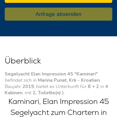
Anfrage absenden
Überblick
Segelyacht Elan Impression 45 "Kaminari"
befindet sich in
Marina Punat, Krk - Kroatien
.
Baujahr
2019
, bietet es Unterkunft für
8 + 2
in
4
Kabinen
, mit
2, Toilette(n) )
.
Kaminari, Elan Impression 45
Segelyacht zum Chartern in