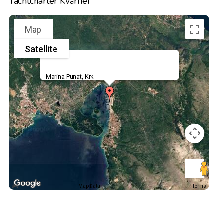
Yachtcharter Kvarner
Map
Satellite
Marina Punat, Krk
Map Data
Terms