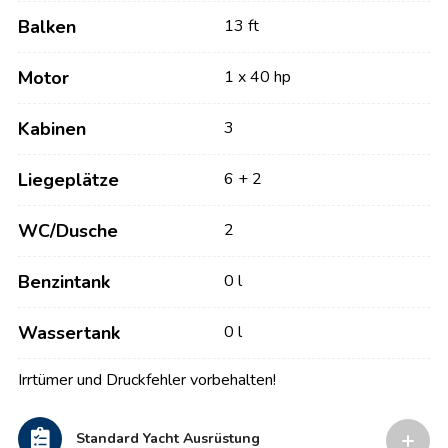
Balken
13 ft
Motor
1 x 40 hp
Kabinen
3
Liegeplätze
6 + 2
WC/Dusche
2
Benzintank
0 l
Wassertank
0 l
Irrtümer und Druckfehler vorbehalten!
Standard Yacht Ausrüstung