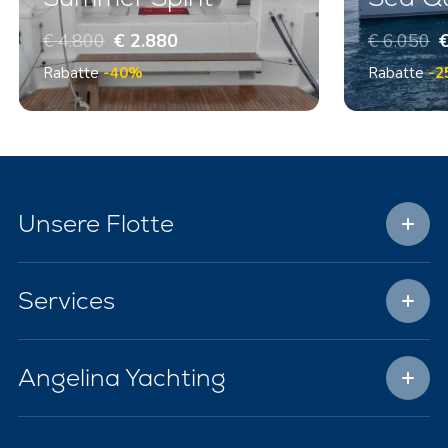
€ 4.800
€ 2.880
€ 6.050
€
Rabatte
-40%
Rabatte
-2
Unsere Flotte
Services
Angelina Yachting