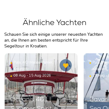
Ähnliche Yachten
Schauen Sie sich einige unserer neuesten Yachten
an, die Ihnen am besten entspricht für Ihre
Segeltour in Kroatien.
Pula, ACI Marina Pomer,
Pula, Mar
Kroatien
Kroatien
08 Aug - 15 Aug 2026
29 Aug -
Oceanis 46.1 |
Bavari
Summer Spirit
Sea Q