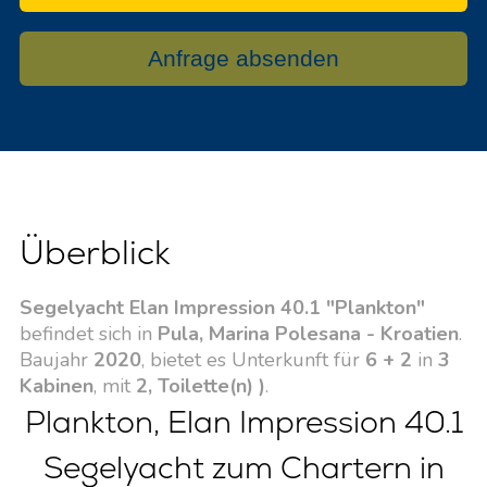
Anfrage absenden
Überblick
Segelyacht Elan Impression 40.1 "Plankton"
befindet sich in
Pula, Marina Polesana - Kroatien
.
Baujahr
2020
, bietet es Unterkunft für
6 + 2
in
3
Kabinen
, mit
2, Toilette(n) )
.
Plankton, Elan Impression 40.1
Segelyacht zum Chartern in