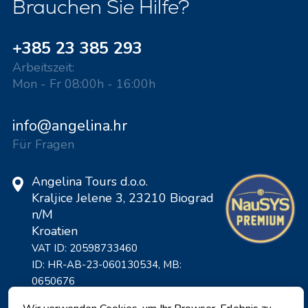
Brauchen Sie Hilfe?
+385 23 385 293
Arbeitszeit:
Mon - Fr 08:00h - 16:00h
info@angelina.hr
Für Fragen
Angelina Tours d.o.o.
Kraljice Jelene 3, 23210 Biograd
n/M
Kroatien
VAT ID: 20598733460
ID: HR-AB-23-060130534, MB:
0650676