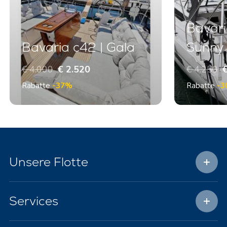
Bavari
Bavaria c42 | Gala
Sunny
€ 4.000
€ 2.520
€ 4.250
€
Rabatte
-37%
Rabatte
-3
Unsere Flotte
Services