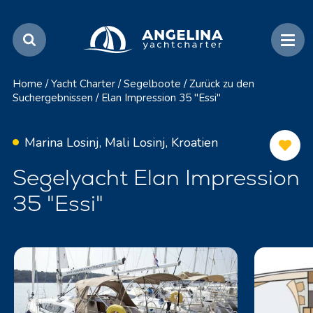
Home
/
Yacht Charter
/
Segelboote
/
Zurück zu den
Suchergebnissen
/
Elan Impression 35 "Essi"
Marina Losinj, Mali Losinj, Kroatien
Segelyacht Elan Impression
35 "Essi"