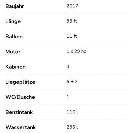
Baujahr
2017
Länge
33 ft
Balken
11 ft
Motor
1 x 29 hp
Kabinen
3
Liegeplätze
6 + 2
WC/Dusche
1
Benzintank
110 l
Wassertank
236 l