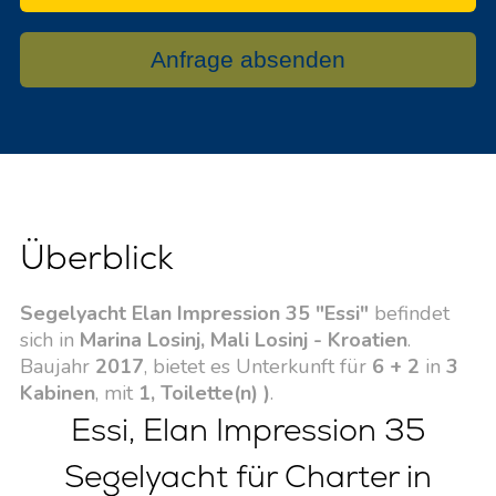
Anfrage absenden
Überblick
Segelyacht Elan Impression 35 "Essi"
befindet
sich in
Marina Losinj, Mali Losinj - Kroatien
.
Baujahr
2017
, bietet es Unterkunft für
6 + 2
in
3
Kabinen
, mit
1, Toilette(n) )
.
Essi, Elan Impression 35
Segelyacht für Charter in