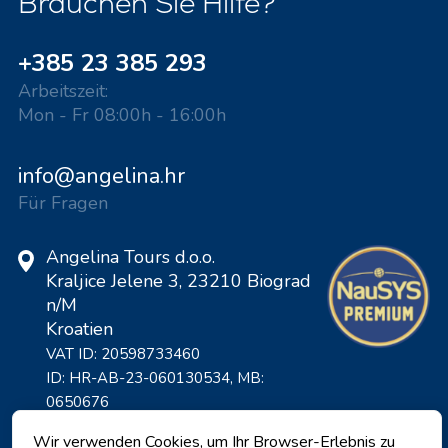
Brauchen Sie Hilfe?
+385 23 385 293
Arbeitszeit:
Mon - Fr 08:00h - 16:00h
info@angelina.hr
Für Fragen
Angelina Tours d.o.o.
Kraljice Jelene 3, 23210 Biograd
n/M
Kroatien
VAT ID: 20598733460
ID: HR-AB-23-060130534, MB:
0650676
Wir verwenden Cookies, um Ihr Browser-Erlebnis zu