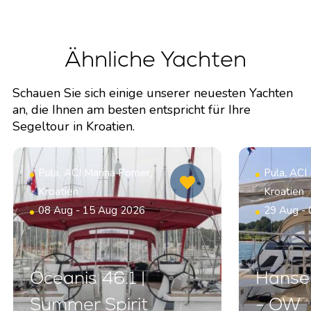
Ähnliche Yachten
Schauen Sie sich einige unserer neuesten Yachten
an, die Ihnen am besten entspricht für Ihre
Segeltour in Kroatien.
Pula, ACI Marina Pomer,
Pula, ACI
Kroatien
Kroatien
08 Aug - 15 Aug 2026
29 Aug -
Oceanis 46.1 |
Hanse 
Summer Spirit
- OW