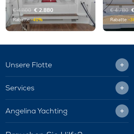
€ 4.800
€ 2.880
€ 4.780
€
Rabatte
-40%
Rabatte
-3
Unsere Flotte
Services
Angelina Yachting