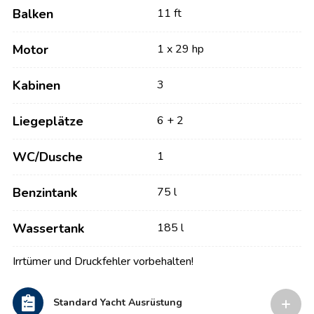
Balken
11 ft
Motor
1 x 29 hp
Kabinen
3
Liegeplätze
6 + 2
WC/Dusche
1
Benzintank
75 l
Wassertank
185 l
Irrtümer und Druckfehler vorbehalten!
Standard Yacht Ausrüstung