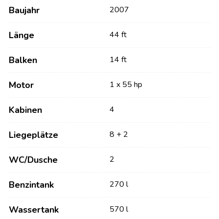
Baujahr
2007
Länge
44 ft
Balken
14 ft
Motor
1 x 55 hp
Kabinen
4
Liegeplätze
8 + 2
WC/Dusche
2
Benzintank
270 l
Wassertank
570 l