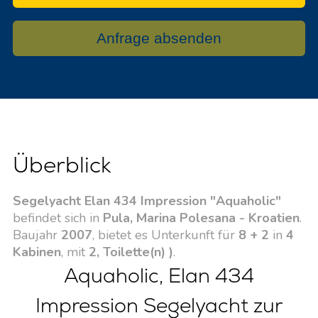
Anfrage absenden
Überblick
Segelyacht Elan 434 Impression "Aquaholic"
befindet sich in
Pula, Marina Polesana - Kroatien
.
Baujahr
2007
, bietet es Unterkunft für
8 + 2
in
4
Kabinen
, mit
2, Toilette(n) )
.
Aquaholic, Elan 434
Impression Segelyacht zur