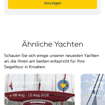
Vorzeigen
Ähnliche Yachten
Schauen Sie sich einige unserer neuesten Yachten
an, die Ihnen am besten entspricht für Ihre
Segeltour in Kroatien.
Pula, ACI Marina Pomer,
Pula, Mar
Kroatien
Kroatien
08 Aug - 15 Aug 2026
29 Aug -