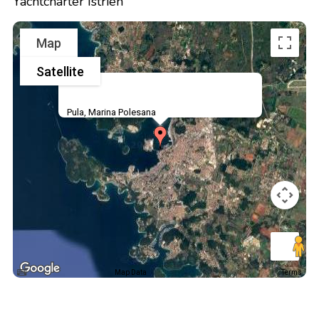
Yachtcharter Istrien
Map
Satellite
Pula, Marina Polesana
Map Data
Terms