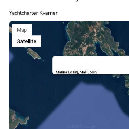
Yachtcharter Kvarner
Map
Satellite
Marina Losinj, Mali Losinj