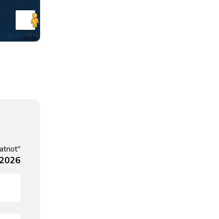
Terms
triot"
 2026