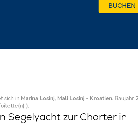
BUCHEN 
t sich in
Marina Losinj, Mali Losinj - Kroatien
. Baujahr
Toilette(n) )
.
n Segelyacht zur Charter in