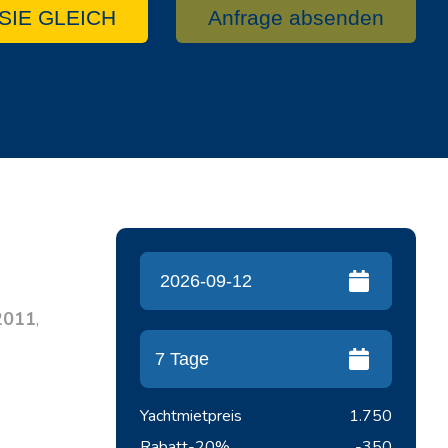
SIE GLEICH
Anfrage absenden
2011
,
Yachtmietpreis
1.750
Rabatt
-20%
-350