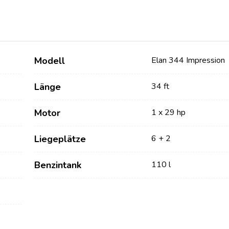
Modell
Elan 344 Impression
Länge
34 ft
Motor
1 x 29 hp
Dienstleistungen
Destinations
Liegeplätze
6 + 2
Bareboat Yachtcharter
Segelregion Zadar
Benzintank
110 l
Biograd na Moru
Yachtcharter mit Skipper
Segelregion Šibenik
Yachtcharter mit Crew
Vodice
Flotillen Yachtcharter
Rogoznica