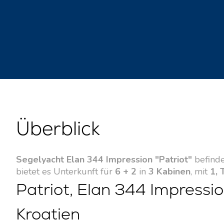
Überblick
Segelyacht Elan 344 Impression "Patriot"
befinde
bietet es Unterkunft für
6 + 2
in
3 Kabinen
, mit
1, 
Patriot, Elan 344 Impressio
Kroatien