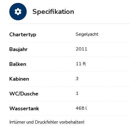
Specifikation
Chartertyp
Segelyacht
Baujahr
2011
Balken
11 ft
Kontakt
Unsere Flotte
Kabinen
3
Nachrichten / Blog
Segelboote
WC/Dusche
1
Über uns
Motorboote
Wassertank
468 l
Partner
Katamarane
Häufig gestellte Fragen
Irrtümer und Druckfehler vorbehalten!
Motorkatamarane