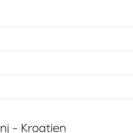
Yacht-Investition
Segelregion Split
Trogir
Valovie -
Fernsegelassistent
Segelregion Dubrovnik
Bali Katamarane zur
Istrien Segelregion
Charter
Segelregion Kvarner
g
nj - Kroatien