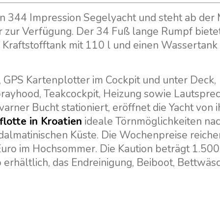
lan 344 Impression Segelyacht und steht ab der
per zur Verfügung. Der 34 Fuß lange Rumpf biete
 Kraftstofftank mit 110 l und einen Wassertank
 GPS Kartenplotter im Cockpit und unter Deck,
prayhood, Teakcockpit, Heizung sowie Lautspre
arner Bucht stationiert, eröffnet die Yacht von 
lotte in Kroatien
ideale Törnmöglichkeiten nach
 dalmatinischen Küste. Die Wochenpreise reiche
 Euro im Hochsommer. Die Kaution beträgt 1.500
o erhältlich, das Endreinigung, Beiboot, Bettwäs