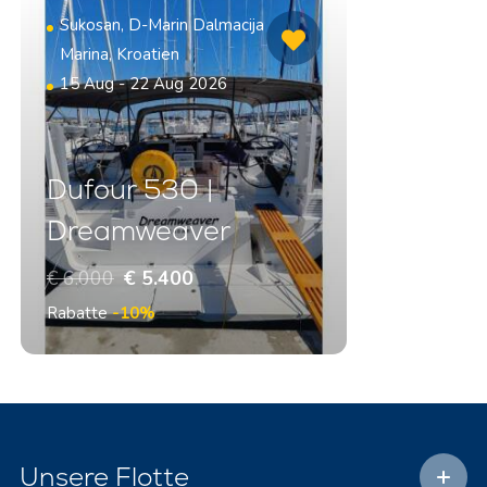
Sukosan, D-Marin Dalmacija
Marina, Kroatien
15 Aug - 22 Aug 2026
Dufour 530 |
Dreamweaver
€ 6.000
€ 5.400
Rabatte
-10%
Unsere Flotte