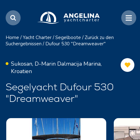
Home
/
Yacht Charter
/
Segelboote
/
Zurück zu den
Suchergebnissen
/
Dufour 530 "Dreamweaver"
Sukosan, D-Marin Dalmacija Marina,
Kroatien
Segelyacht Dufour 530
"Dreamweaver"