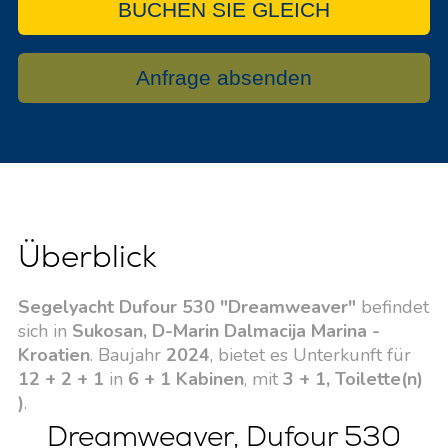
BUCHEN SIE GLEICH
Anfrage absenden
Überblick
Segelyacht Dufour 530 "Dreamweaver"
befindet
sich in
Sukosan, D-Marin Dalmacija Marina -
Kroatien
. Baujahr
2024
, bietet es Unterkunft für
12 + 2 + 1
in
6 + 1 Kabinen
, mit
3 + 1, Toilette(n)
)
.
Dreamweaver, Dufour 530