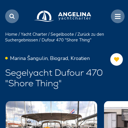
Home
/
Yacht Charter
/
Segelboote
/
Zurück zu den
Suchergebnissen
/
Dufour 470 "Shore Thing"
Marina Šangulin, Biograd, Kroatien
Segelyacht Dufour 470
"Shore Thing"