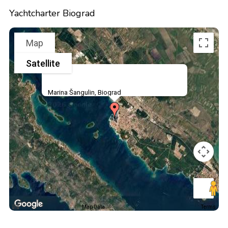
Yachtcharter Biograd
Map
Satellite
Marina Šangulin, Biograd
Map Data
Terms