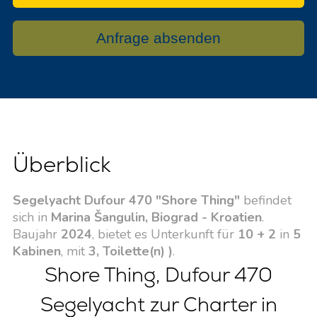
Anfrage absenden
Überblick
Segelyacht Dufour 470 "Shore Thing"
befindet
sich in
Marina Šangulin, Biograd - Kroatien
.
Baujahr
2024
, bietet es Unterkunft für
10 + 2
in
5
Kabinen
, mit
3, Toilette(n) )
.
Shore Thing, Dufour 470
Segelyacht zur Charter in