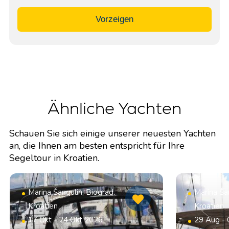
Vorzeigen
Ähnliche Yachten
Schauen Sie sich einige unserer neuesten Yachten
an, die Ihnen am besten entspricht für Ihre
Segeltour in Kroatien.
Marina Šangulin, Biograd,
Marina Šan
Kroatien
Kroatien
17 Okt - 24 Okt 2026
29 Aug -