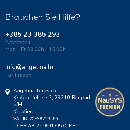
Brauchen Sie Hilfe?
+385 23 385 293
Arbeitszeit:
Mon - Fr 08:00h - 16:00h
info@angelina.hr
Für Fragen
Angelina Tours d.o.o.
Kraljice Jelene 3, 23210 Biograd
n/M
Kroatien
VAT ID: 20598733460
ID: HR-AB-23-060130534, MB: