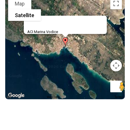
Map
Satellite
ACI Marina Vodice
Map Data
Terms