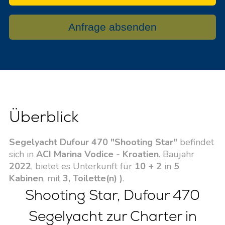
Anfrage absenden
Überblick
Segelyacht Dufour 470 "Shooting Star"
befindet
sich in
ACI Marina Vodice - Kroatien
. Baujahr
2022
, bietet es Unterkunft für
10 + 2
in
5
Kabinen
, mit
3, Toilette(n) )
.
Shooting Star, Dufour 470
Segelyacht zur Charter in