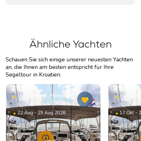
Ähnliche Yachten
Schauen Sie sich einige unserer neuesten Yachten
an, die Ihnen am besten entspricht für Ihre
Segeltour in Kroatien.
Marina Kremik, Primosten,
Marina Kr
Kroatien
Kroatien
22 Aug - 29 Aug 2026
17 Okt - 