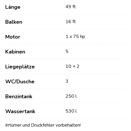
Länge
49 ft
Balken
16 ft
Motor
1 x 75 hp
Kabinen
5
Liegeplätze
10 + 2
WC/Dusche
3
Benzintank
250 l
Wassertank
530 l
Irrtümer und Druckfehler vorbehalten!