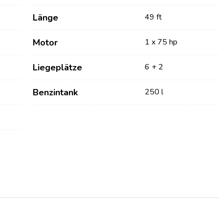
Länge
49 ft
Motor
1 x 75 hp
Liegeplätze
6 + 2
Benzintank
250 l
Dienstleistungen
Destinations
Bareboat Yachtcharter
Segelregion Zadar
Biograd na Moru
Yachtcharter mit Skipper
Segelregion Šibenik
Yachtcharter mit Crew
Vodice
Flotillen Yachtcharter
Rogoznica