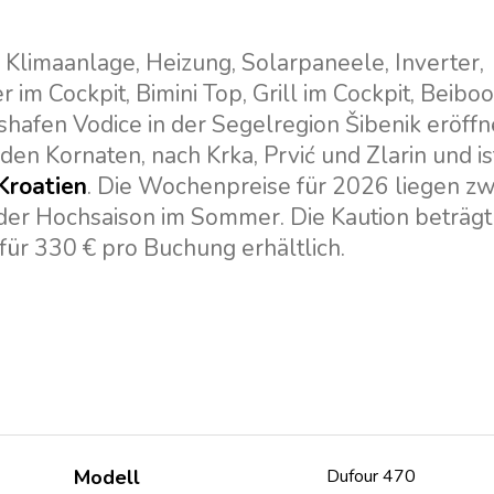
Klimaanlage, Heizung, Solarpaneele, Inverter,
r im Cockpit, Bimini Top, Grill im Cockpit, Beib
afen Vodice in der Segelregion Šibenik eröffne
en Kornaten, nach Krka, Prvić und Zlarin und ist
Kroatien
. Die Wochenpreise für 2026 liegen z
 der Hochsaison im Sommer. Die Kaution beträgt
 für 330 € pro Buchung erhältlich.
Modell
Dufour 470