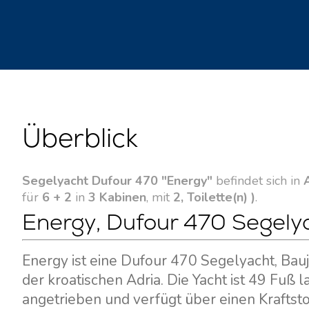
Überblick
Segelyacht Dufour 470 "Energy"
befindet sich in
für
6 + 2
in
3 Kabinen
, mit
2, Toilette(n) )
.
Energy, Dufour 470 Segelya
Energy ist eine Dufour 470 Segelyacht, Bauj
der kroatischen Adria. Die Yacht ist 49 Fuß
angetrieben und verfügt über einen Kraftst