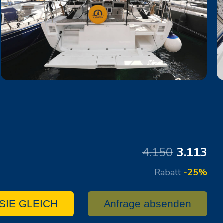
4.150
3.113
Rabatt
-25%
SIE GLEICH
Anfrage absenden