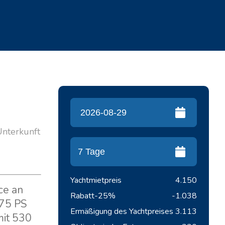
 Unterkunft
Yachtmietpreis
4.150
ce an
Rabatt
-25%
-1.038
 75 PS
Ermäßigung des Yachtpreises
3.113
mit 530