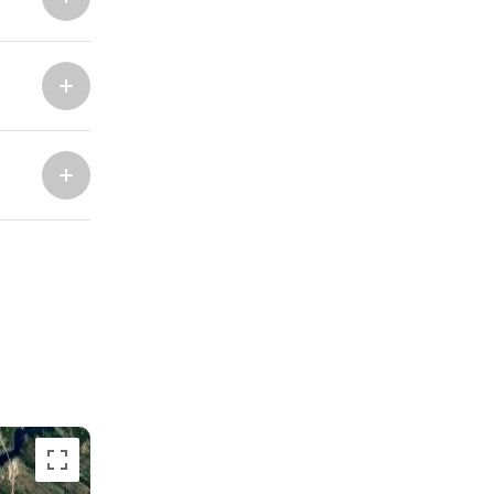
Marina Trogir - ACI
Nordbasen
Marina Trogir - SCT
ACI Marina Split
Pula, ACI Marina Pomer
ACI Marina Dubrovnik,
Pula, Marina Polesana
Komolac
Marina Punat, Krk
Marina Losinj, Mali Losinj