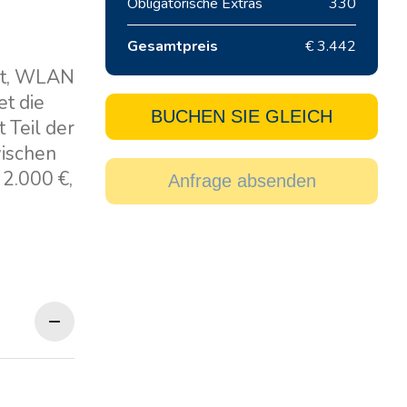
Obligatorische Extras
330
Gesamtpreis
€ 3.442
oot, WLAN
t die
BUCHEN SIE GLEICH
 Teil der
wischen
 2.000 €,
Anfrage absenden