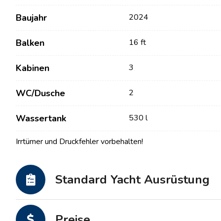
Baujahr
2024
Balken
16 ft
Kabinen
3
WC/Dusche
2
Wassertank
530 l
Kontakt
Unsere Flotte
Irrtümer und Druckfehler vorbehalten!
Nachrichten / Blog
Segelboote
Über uns
Motorboote
Standard Yacht Ausrüstung
Partner
Katamarane
Häufig gestellte Fragen
Motorkatamarane
Preise