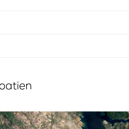
Yacht-Investition
Segelregion Split
Trogir
Valovie -
Fernsegelassistent
Segelregion Dubrovnik
Bali Katamarane zur
Istrien Segelregion
Charter
Segelregion Kvarner
g
oatien