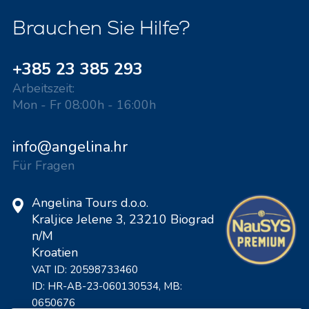
Brauchen Sie Hilfe?
+385 23 385 293
Arbeitszeit:
Mon - Fr 08:00h - 16:00h
info@angelina.hr
Für Fragen
Angelina Tours d.o.o.
Kraljice Jelene 3, 23210 Biograd
n/M
Kroatien
VAT ID: 20598733460
ID: HR-AB-23-060130534, MB:
0650676