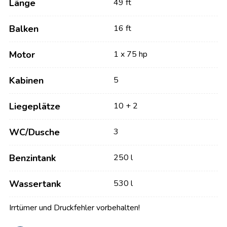
Länge
49 ft
Balken
16 ft
Motor
1 x 75 hp
Kabinen
5
Liegeplätze
10 + 2
WC/Dusche
3
Benzintank
250 l
Wassertank
530 l
Irrtümer und Druckfehler vorbehalten!