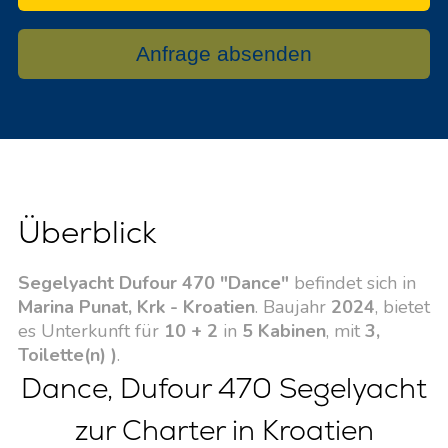
Anfrage absenden
Überblick
Segelyacht Dufour 470 "Dance"
befindet sich in
Marina Punat, Krk - Kroatien
. Baujahr
2024
, bietet
es Unterkunft für
10 + 2
in
5 Kabinen
, mit
3,
Toilette(n) )
.
Dance, Dufour 470 Segelyacht
zur Charter in Kroatien