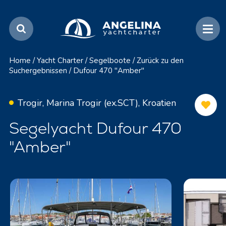
Home
/
Yacht Charter
/
Segelboote
/
Zurück zu den
Suchergebnissen
/
Dufour 470 "Amber"
Trogir, Marina Trogir (ex.SCT), Kroatien
Segelyacht Dufour 470
"Amber"