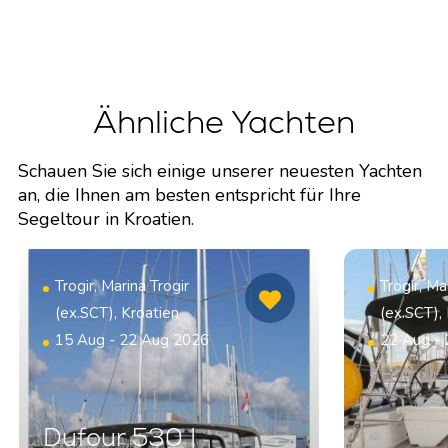
Ähnliche Yachten
Schauen Sie sich einige unserer neuesten Yachten
an, die Ihnen am besten entspricht für Ihre
Segeltour in Kroatien.
Trogir, Marina Trogir
Trogir, Ma
(ex.SCT), Kroatien
(ex.SCT),
15 Aug - 22 Aug 2026
22 Aug -
Dufour 530 |