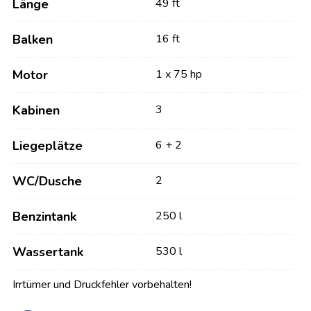
Länge
49 ft
Balken
16 ft
Motor
1 x 75 hp
Kabinen
3
Liegeplätze
6 + 2
WC/Dusche
2
Benzintank
250 l
Wassertank
530 l
Irrtümer und Druckfehler vorbehalten!