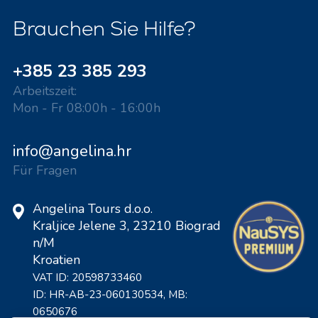
Brauchen Sie Hilfe?
+385 23 385 293
Arbeitszeit:
Mon - Fr 08:00h - 16:00h
info@angelina.hr
Für Fragen
Angelina Tours d.o.o.
Kraljice Jelene 3, 23210 Biograd
n/M
Kroatien
VAT ID: 20598733460
ID: HR-AB-23-060130534, MB:
0650676