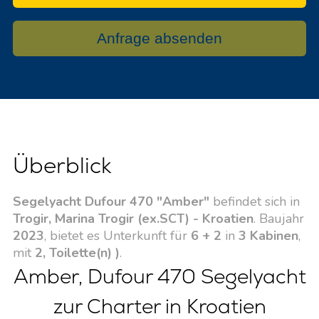
Anfrage absenden
Überblick
Segelyacht Dufour 470 "Amber"
befindet sich in
Trogir, Marina Trogir (ex.SCT) - Kroatien
. Baujahr
2023
, bietet es Unterkunft für
6 + 2
in
3 Kabinen
,
mit
2, Toilette(n) )
.
Amber, Dufour 470 Segelyacht
zur Charter in Kroatien