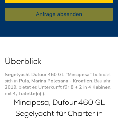
Anfrage absenden
Überblick
Segelyacht Dufour 460 GL "Mincipesa"
befindet
sich in
Pula, Marina Polesana - Kroatien
. Baujahr
2019
, bietet es Unterkunft für
8 + 2
in
4 Kabinen
,
mit
4, Toilette(n) )
.
Mincipesa, Dufour 460 GL
Segelyacht für Charter in