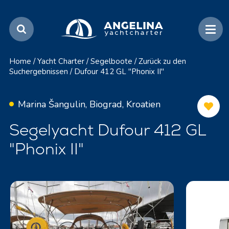
Home
/
Yacht Charter
/
Segelboote
/
Zurück zu den
Suchergebnissen
/
Dufour 412 GL "Phonix II"
Marina Šangulin, Biograd, Kroatien
Segelyacht Dufour 412 GL
"Phonix II"