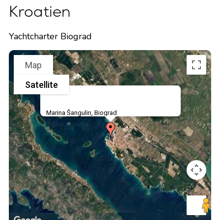
Kroatien
Yachtcharter Biograd
Map
Satellite
Marina Šangulin, Biograd