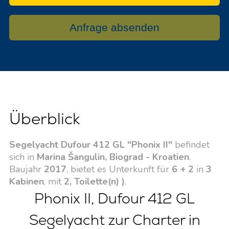
Anfrage absenden
Überblick
Segelyacht Dufour 412 GL "Phonix II"
befindet
sich in
Marina Šangulin, Biograd - Kroatien
.
Baujahr
2017
, bietet es Unterkunft für
6 + 2
in
3
Kabinen
, mit
2, Toilette(n) )
.
Phonix II, Dufour 412 GL
Segelyacht zur Charter in