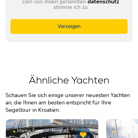
Den von ihnen genannten
datenschutz
stimme ich zu
Vorzeigen
Ähnliche Yachten
Schauen Sie sich einige unserer neuesten Yachten
an, die Ihnen am besten entspricht für Ihre
Segeltour in Kroatien.
Marina Šangulin, Biograd,
Marina Šan