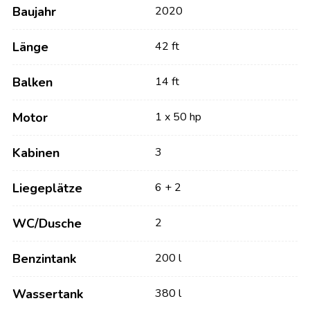
Baujahr
2020
Länge
42 ft
Balken
14 ft
Motor
1 x 50 hp
Kabinen
3
Liegeplätze
6 + 2
WC/Dusche
2
Benzintank
200 l
Wassertank
380 l