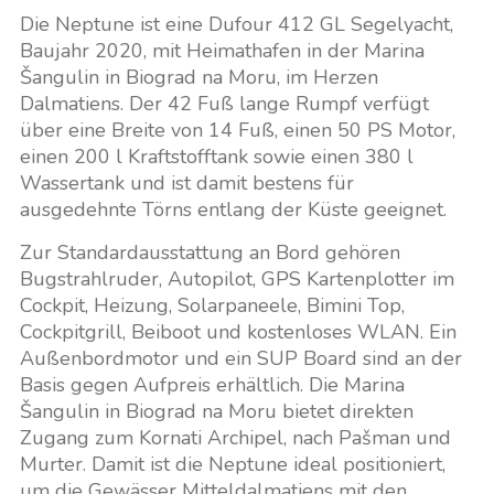
Die Neptune ist eine Dufour 412 GL Segelyacht,
Baujahr 2020, mit Heimathafen in der Marina
Šangulin in Biograd na Moru, im Herzen
Dalmatiens. Der 42 Fuß lange Rumpf verfügt
über eine Breite von 14 Fuß, einen 50 PS Motor,
einen 200 l Kraftstofftank sowie einen 380 l
Wassertank und ist damit bestens für
ausgedehnte Törns entlang der Küste geeignet.
Zur Standardausstattung an Bord gehören
Bugstrahlruder, Autopilot, GPS Kartenplotter im
Cockpit, Heizung, Solarpaneele, Bimini Top,
Cockpitgrill, Beiboot und kostenloses WLAN. Ein
Außenbordmotor und ein SUP Board sind an der
Basis gegen Aufpreis erhältlich. Die Marina
Šangulin in Biograd na Moru bietet direkten
Zugang zum Kornati Archipel, nach Pašman und
Murter. Damit ist die Neptune ideal positioniert,
um die Gewässer Mitteldalmatiens mit den