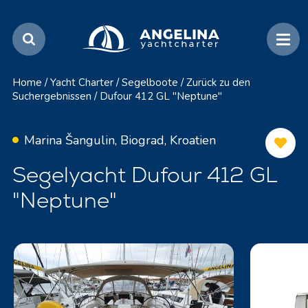
Home
/
Yacht Charter
/
Segelboote
/
Zurück zu den
Suchergebnissen
/
Dufour 412 GL "Neptune"
Marina Šangulin, Biograd, Kroatien
Segelyacht Dufour 412 GL
"Neptune"