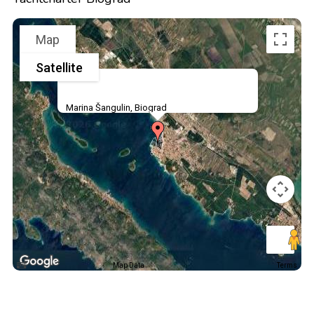
Map
Satellite
Marina Šangulin, Biograd
Map Data
Terms