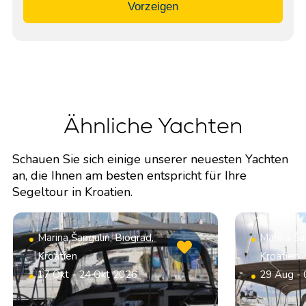
Vorzeigen
Ähnliche Yachten
Schauen Sie sich einige unserer neuesten Yachten
an, die Ihnen am besten entspricht für Ihre
Segeltour in Kroatien.
Marina Šangulin, Biograd,
Marina Šan
Kroatien
Kroatien
17 Okt - 24 Okt 2026
29 Aug -