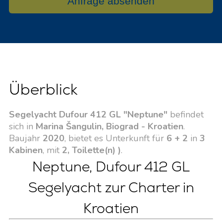
Anfrage absenden
Überblick
Segelyacht Dufour 412 GL "Neptune"
befindet
sich in
Marina Šangulin, Biograd - Kroatien
.
Baujahr
2020
, bietet es Unterkunft für
6 + 2
in
3
Kabinen
, mit
2, Toilette(n) )
.
Neptune, Dufour 412 GL
Segelyacht zur Charter in
Kroatien