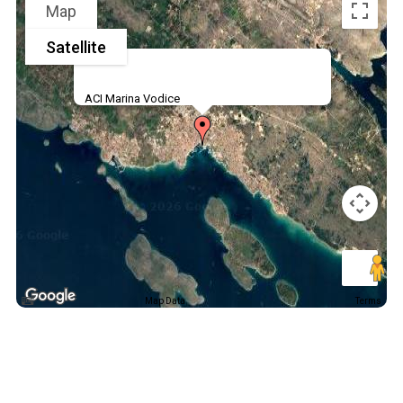
Map
Satellite
ACI Marina Vodice
Map Data
Terms