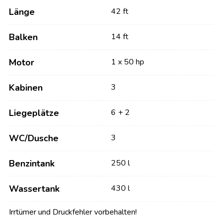
Länge
42 ft
Balken
14 ft
Motor
1 x 50 hp
Kabinen
3
Liegeplätze
6 + 2
WC/Dusche
3
Benzintank
250 l
Wassertank
430 l
Irrtümer und Druckfehler vorbehalten!