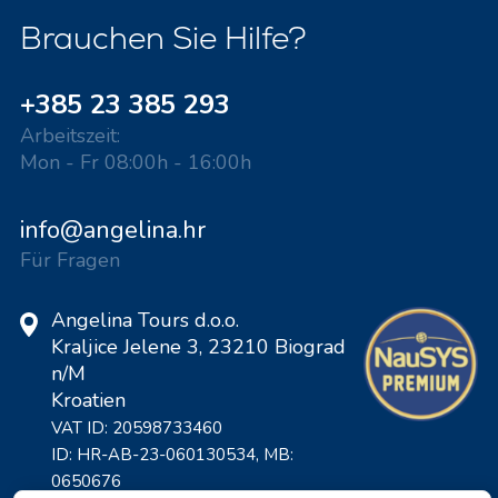
Brauchen Sie Hilfe?
+385 23 385 293
Arbeitszeit:
Mon - Fr 08:00h - 16:00h
info@angelina.hr
Für Fragen
Angelina Tours d.o.o.
Kraljice Jelene 3, 23210 Biograd
n/M
Kroatien
VAT ID: 20598733460
ID: HR-AB-23-060130534, MB:
0650676