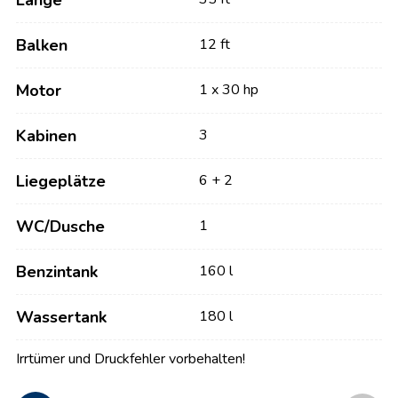
Länge
Balken
12 ft
Motor
1 x 30 hp
Kabinen
3
Liegeplätze
6 + 2
WC/Dusche
1
Benzintank
160 l
Wassertank
180 l
Irrtümer und Druckfehler vorbehalten!