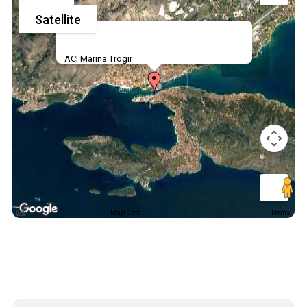
Satellite
ACI Marina Trogir
Map Data
Terms