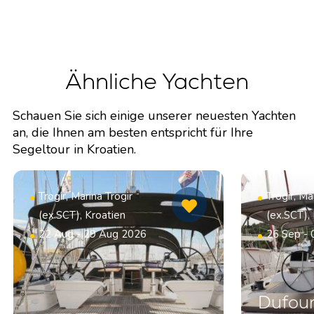
Ähnliche Yachten
Schauen Sie sich einige unserer neuesten Yachten
an, die Ihnen am besten entspricht für Ihre
Segeltour in Kroatien.
Trogir, Marina Trogir
Trogir, Ma
(ex.SCT), Kroatien
(ex.SCT),
22 Aug - 29 Aug 2026
26 Sep - 
Dufour