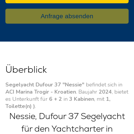
Anfrage absenden
Überblick
Segelyacht Dufour 37 "Nessie"
befindet sich in
ACI Marina Trogir - Kroatien
. Baujahr
2024
, bietet
es Unterkunft für
6 + 2
in
3 Kabinen
, mit
1,
Toilette(n) )
.
Nessie, Dufour 37 Segelyacht
für den Yachtcharter in