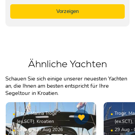
Vorzeigen
Ähnliche Yachten
Schauen Sie sich einige unserer neuesten Yachten
an, die Ihnen am besten entspricht für Ihre
Segeltour in Kroatien.
Trogir, Marina Trogir
Trogir, Ma
(ex.SCT), Kroatien
(ex.SCT),
22 Aug - 29 Aug 2026
29 Aug -