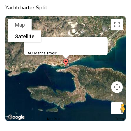
Yachtcharter Split
Map
Satellite
ACI Marina Trogir
Map Data
Terms