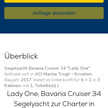
Anfrage absenden
Überblick
Segelyacht Bavaria Cruiser 34 "Lady One"
befindet sich in
ACI Marina Trogir - Kroatien
.
Baujahr
2017
, bietet es Unterkunft für
6 + 2
in
3
Kabinen
, mit
1, Toilette(n) )
.
Lady One, Bavaria Cruiser 34
Segelyacht zur Charter in