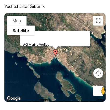
Yachtcharter Šibenik
Map
Satellite
ACI Marina Vodice
Map Data
Terms