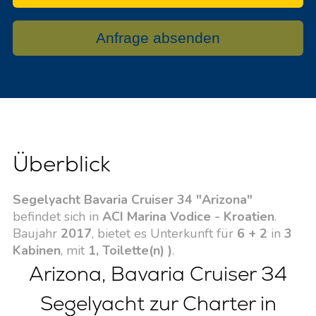
Anfrage absenden
Überblick
Segelyacht Bavaria Cruiser 34 "Arizona"
befindet sich in
ACI Marina Vodice - Kroatien
.
Baujahr
2017
, bietet es Unterkunft für
6 + 2
in
3
Kabinen
, mit
1, Toilette(n) )
.
Arizona, Bavaria Cruiser 34
Segelyacht zur Charter in