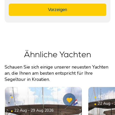
Vorzeigen
Ähnliche Yachten
Schauen Sie sich einige unserer neuesten Yachten
an, die Ihnen am besten entspricht für Ihre
Segeltour in Kroatien.
Marina Kremik, Primosten,
ACI Marin
Kroatien
22 Aug -
22 Aug - 29 Aug 2026